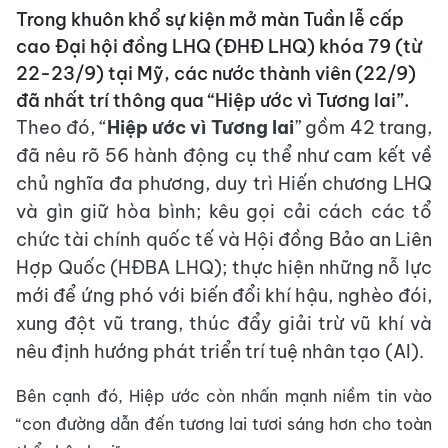
Trong khuôn khổ sự kiện mở màn Tuần lễ cấp
cao Đại hội đồng LHQ (ĐHĐ LHQ) khóa 79 (từ
22-23/9) tại Mỹ, các nước thành viên (22/9)
đã nhất trí thông qua “Hiệp ước vì Tương lai”.
Theo đó, “
Hiệp ước vì Tương lai
” gồm 42 trang,
đã nêu rõ 56 hành động cụ thể như cam kết về
chủ nghĩa đa phương, duy trì Hiến chương LHQ
và gìn giữ hòa bình; kêu gọi cải cách các tổ
chức tài chính quốc tế và Hội đồng Bảo an Liên
Hợp Quốc (HĐBA LHQ); thực hiện những nỗ lực
mới để ứng phó với biến đổi khí hậu, nghèo đói,
xung đột vũ trang, thúc đẩy giải trừ vũ khí và
nêu định hướng phát triển trí tuệ nhân tạo (AI).
Bên cạnh đó, Hiệp ước còn nhấn mạnh niềm tin vào
“con đường dẫn đến tương lai tươi sáng hơn cho toàn