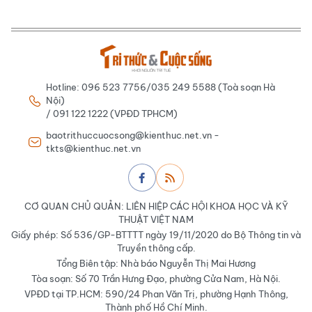
Hotline: 096 523 7756/035 249 5588 (Toà soạn Hà
Nội)
/ 091 122 1222 (VPĐD TPHCM)
baotrithuccuocsong@kienthuc.net.vn -
tkts@kienthuc.net.vn
CƠ QUAN CHỦ QUẢN: LIÊN HIỆP CÁC HỘI KHOA HỌC VÀ KỸ
THUẬT VIỆT NAM
Giấy phép: Số 536/GP-BTTTT ngày 19/11/2020 do Bộ Thông tin và
Truyền thông cấp.
Tổng Biên tập: Nhà báo Nguyễn Thị Mai Hương
Tòa soạn: Số 70 Trần Hưng Đạo, phường Cửa Nam, Hà Nội.
VPĐD tại TP.HCM: 590/24 Phan Văn Trị, phường Hạnh Thông,
Thành phố Hồ Chí Minh.