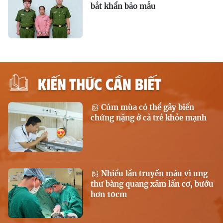
bắt khẩn bảo mẫu
KIẾN THỨC CẦN BIẾT
Cúm mùa có thể gây biến
chứng nặng ở cả trẻ khỏe mạnh
Nhiều lần truyền máu vì ung
thư bàng quang xâm lấn cơ, bướu
hơn 10cm