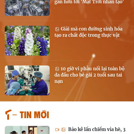
gần hơn tới 'Mặt Trời nhân tạo'
Giải mã con đường sinh hóa
tạo ra chất độc trong thực vật
10 giờ vi phẫu nối lại toàn bộ
da đầu cho bé gái 2 tuổi sau tai
nạn
Tin mới
Bảo kê lấn chiếm vỉa hè, 3