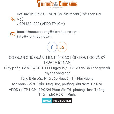
Hotline: 096 523 7756/035 249 5588 (Toà soạn Hà
Nội)
/ 091 122 1222 (VPĐD TPHCM)
baotrithuccuocsong@kienthuc.net.vn -
tkts@kienthuc.net.vn
CƠ QUAN CHỦ QUẢN: LIÊN HIỆP CÁC HỘI KHOA HỌC VÀ KỸ
THUẬT VIỆT NAM
Giấy phép: Số 536/GP-BTTTT ngày 19/11/2020 do Bộ Thông tin và
Truyền thông cấp.
Tổng Biên tập: Nhà báo Nguyễn Thị Mai Hương
Tòa soạn: Số 70 Trần Hưng Đạo, phường Cửa Nam, Hà Nội.
VPĐD tại TP.HCM: 590/24 Phan Văn Trị, phường Hạnh Thông,
Thành phố Hồ Chí Minh.