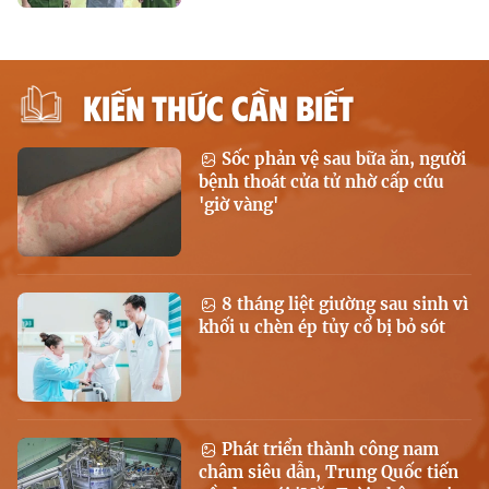
KIẾN THỨC CẦN BIẾT
Sốc phản vệ sau bữa ăn, người
bệnh thoát cửa tử nhờ cấp cứu
'giờ vàng'
8 tháng liệt giường sau sinh vì
khối u chèn ép tủy cổ bị bỏ sót
Phát triển thành công nam
châm siêu dẫn, Trung Quốc tiến