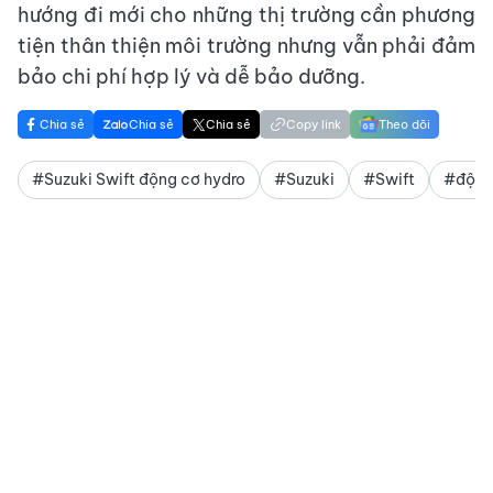
hướng đi mới cho những thị trường cần phương
tiện thân thiện môi trường nhưng vẫn phải đảm
bảo chi phí hợp lý và dễ bảo dưỡng.
Chia sẻ
Chia sẻ
Chia sẻ
Copy link
Theo dõi
#Suzuki Swift động cơ hydro
#Suzuki
#Swift
#động