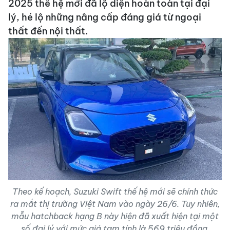
2025 thế hệ mới đã lộ diện hoàn toàn tại đại
lý, hé lộ những nâng cấp đáng giá từ ngoại
thất đến nội thất.
Theo kế hoạch, Suzuki Swift thế hệ mới sẽ chính thức
ra mắt thị trường Việt Nam vào ngày 26/6. Tuy nhiên,
mẫu hatchback hạng B này hiện đã xuất hiện tại một
số đại lý với mức giá tạm tính là 569 triệu đồng.