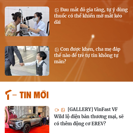
Đau mắt đỏ gia tăng, tự ý dùng
thuốc có thể khiến mờ mắt kéo
dài
Con được khen, cha mẹ đáp
thế nào để trẻ tự tin không tự
mãn?
Tin mới
[GALLERY] VinFast VF
Wild lộ diện bản thương mại, sẽ
có thêm động cơ EREV?