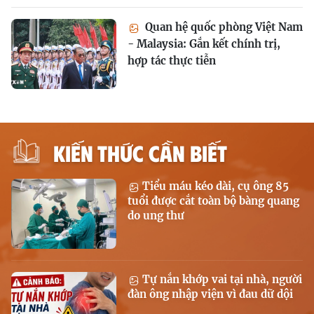
Quan hệ quốc phòng Việt Nam
- Malaysia: Gắn kết chính trị,
hợp tác thực tiễn
KIẾN THỨC CẦN BIẾT
Tiểu máu kéo dài, cụ ông 85
tuổi được cắt toàn bộ bàng quang
do ung thư
Tự nắn khớp vai tại nhà, người
đàn ông nhập viện vì đau dữ dội