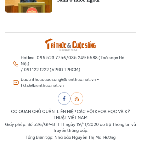
Hotline: 096 523 7756/035 249 5588 (Toà soạn Hà
Nội)
/ 091 122 1222 (VPĐD TPHCM)
baotrithuccuocsong@kienthuc.net.vn -
tkts@kienthuc.net.vn
CƠ QUAN CHỦ QUẢN: LIÊN HIỆP CÁC HỘI KHOA HỌC VÀ KỸ
THUẬT VIỆT NAM
Giấy phép: Số 536/GP-BTTTT ngày 19/11/2020 do Bộ Thông tin và
Truyền thông cấp.
Tổng Biên tập: Nhà báo Nguyễn Thị Mai Hương