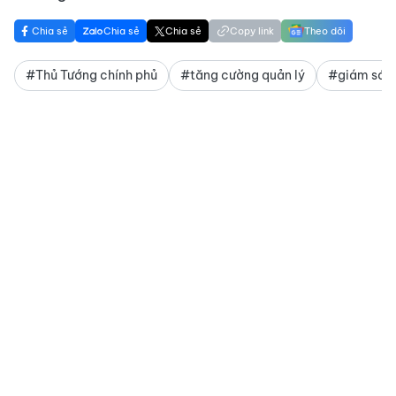
Chia sẻ
Chia sẻ
Chia sẻ
Copy link
Theo dõi
#Thủ Tướng chính phủ
#tăng cường quản lý
#giám sát 