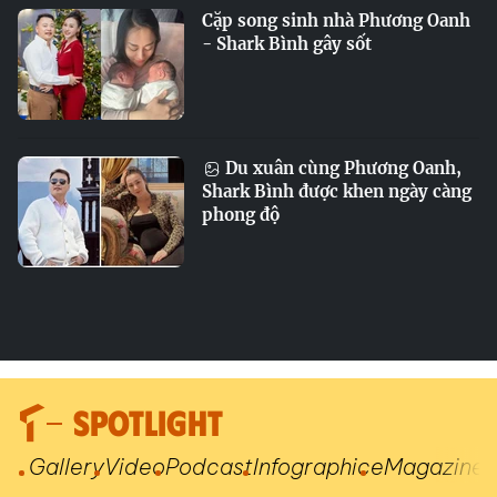
Cặp song sinh nhà Phương Oanh
- Shark Bình gây sốt
Du xuân cùng Phương Oanh,
Shark Bình được khen ngày càng
phong độ
SPOTLIGHT
Gallery
Video
Podcast
Infographic
eMagazine