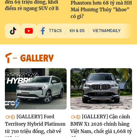
đến 69 triệu đồng, khởi
Phantom hơn 68 tỷ mà HH
điểm rẻ ngang SUV cỡ B
Mai Phương Thúy "khoe"
có gì?
TT&CS
KH & ĐS
VIETNAMDAILY
GALLERY
[GALLERY] Ford
[GALLERY] Cận cảnh
Territory Hybrid Platinum
BMW X1 2026 chính hãng
từ 710 triệu đồng, chờ về
Việt Nam, chốt giá 1,668 tỷ