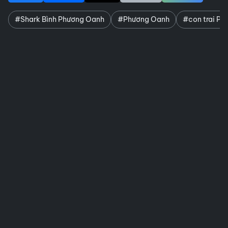
#Shark Bình Phương Oanh
#Phương Oanh
#con trai P