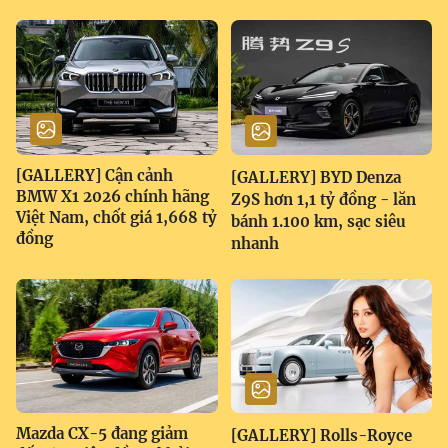
[GALLERY] Cận cảnh
[GALLERY] BYD Denza
BMW X1 2026 chính hãng
Z9S hơn 1,1 tỷ đồng - lăn
Việt Nam, chốt giá 1,668 tỷ
bánh 1.100 km, sạc siêu
đồng
nhanh
Mazda CX-5 đang giảm
[GALLERY] Rolls-Royce