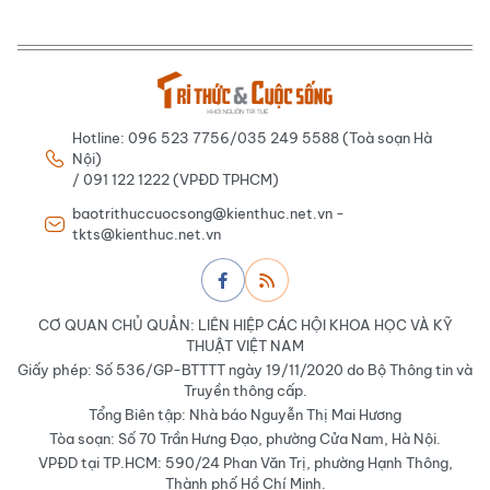
Hotline: 096 523 7756/035 249 5588 (Toà soạn Hà
Nội)
/ 091 122 1222 (VPĐD TPHCM)
baotrithuccuocsong@kienthuc.net.vn -
tkts@kienthuc.net.vn
CƠ QUAN CHỦ QUẢN: LIÊN HIỆP CÁC HỘI KHOA HỌC VÀ KỸ
THUẬT VIỆT NAM
Giấy phép: Số 536/GP-BTTTT ngày 19/11/2020 do Bộ Thông tin và
Truyền thông cấp.
Tổng Biên tập: Nhà báo Nguyễn Thị Mai Hương
Tòa soạn: Số 70 Trần Hưng Đạo, phường Cửa Nam, Hà Nội.
VPĐD tại TP.HCM: 590/24 Phan Văn Trị, phường Hạnh Thông,
Thành phố Hồ Chí Minh.