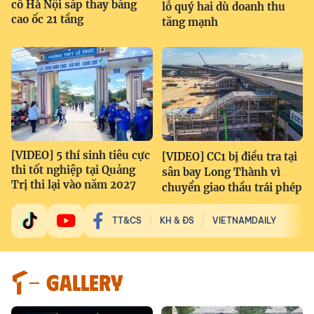
cổ Hà Nội sắp thay bằng
lỗ quý hai dù doanh thu
cao ốc 21 tầng
tăng mạnh
[VIDEO] 5 thí sinh tiêu cực
[VIDEO] CC1 bị điều tra tại
thi tốt nghiệp tại Quảng
sân bay Long Thành vì
Trị thi lại vào năm 2027
chuyển giao thầu trái phép
TT&CS
KH & ĐS
VIETNAMDAILY
GALLERY