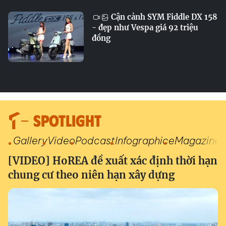
Cận cảnh SYM Fiddle DX 158
- đẹp như Vespa giá 92 triệu
đồng
SPOTLIGHT
Gallery
Video
Podcast
Infographic
eMagazine
[VIDEO] HoREA đề xuất xác định thời hạn
chung cư theo niên hạn xây dựng