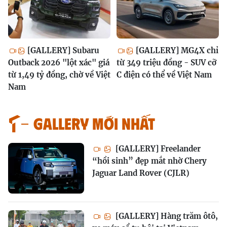
[GALLERY] Subaru
[GALLERY] MG4X chỉ
Outback 2026 "lột xác" giá
từ 349 triệu đồng - SUV cỡ
từ 1,49 tỷ đồng, chờ về Việt
C điện có thể về Việt Nam
Nam
GALLERY MỚI NHẤT
[GALLERY] Freelander
“hồi sinh” đẹp mắt nhờ Chery
Jaguar Land Rover (CJLR)
[GALLERY] Hàng trăm ôtô,