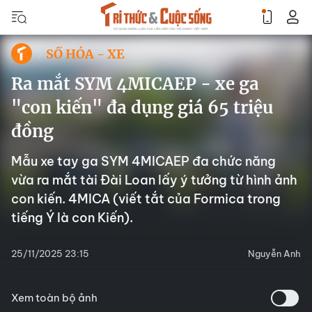
SỐ HÓA - XE
Ra mắt SYM 4MICAEP - xe ga
"con kiến" đa dụng giá 65 triệu
đồng
Mẫu xe tay ga SYM 4MICAEP đa chức năng
vừa ra mắt tài Đài Loan lấy ý tưởng từ hình ảnh
con kiến. 4MICA (viết tắt của Formica trong
tiếng Ý là con Kiến).
25/11/2025 23:15
Nguyễn Anh
Xem toàn bộ ảnh