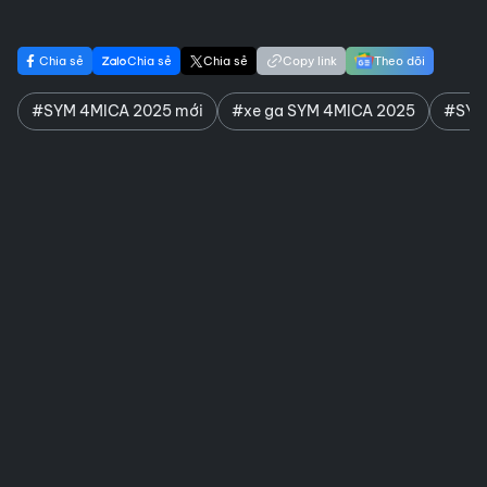
Chia sẻ
Chia sẻ
Chia sẻ
Copy link
Theo dõi
#SYM 4MICA 2025 mới
#xe ga SYM 4MICA 2025
#SYM