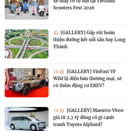
xe máy cổ tụ hội tại Vietnam
Scooters Fest 2026
[GALLERY] Gấp rút hoàn
thiện đường kết nối sân bay Long
Thành
[GALLERY] VinFast VF
Wild lộ diện bản thương mại, sẽ
có thêm động cơ EREV?
[GALLERY] Maextro V800
giá từ 2,7 tỷ đồng có gì cạnh
tranh Toyota Alphard?