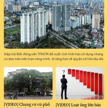
Hiệp hội Bất động sản TPHCM đề xuất tính thời hạn sử dụng chung
cư dựa trên niên hạn công trình, rõ ràng hơn về quyền sở hữu lâu dài.
[VIDEO] Chung cư cũ phố
[VIDEO] Loạt ông lớn báo