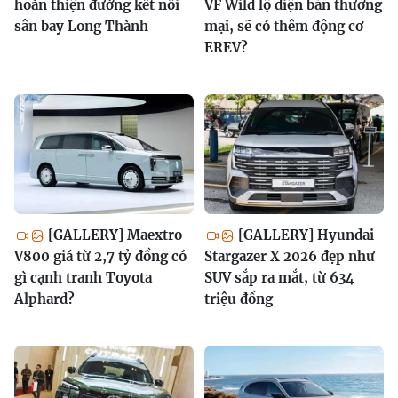
hoàn thiện đường kết nối
VF Wild lộ diện bản thương
sân bay Long Thành
mại, sẽ có thêm động cơ
EREV?
[GALLERY] Maextro
[GALLERY] Hyundai
V800 giá từ 2,7 tỷ đồng có
Stargazer X 2026 đẹp như
gì cạnh tranh Toyota
SUV sắp ra mắt, từ 634
Alphard?
triệu đồng