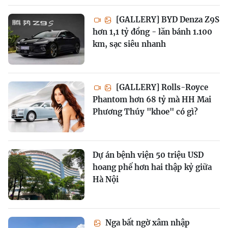
[GALLERY] BYD Denza Z9S
hơn 1,1 tỷ đồng - lăn bánh 1.100
km, sạc siêu nhanh
[GALLERY] Rolls-Royce
Phantom hơn 68 tỷ mà HH Mai
Phương Thúy "khoe" có gì?
Dự án bệnh viện 50 triệu USD
hoang phế hơn hai thập kỷ giữa
Hà Nội
Nga bất ngờ xâm nhập