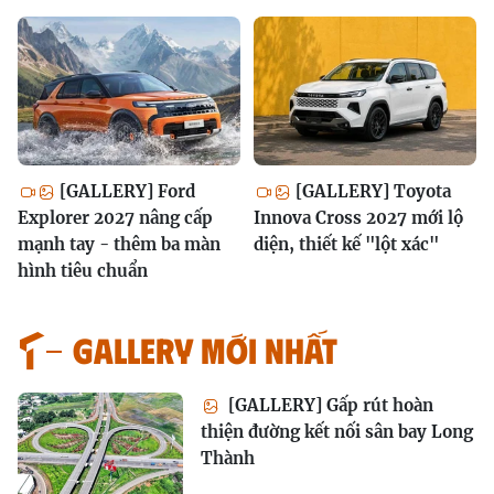
[GALLERY] Ford
[GALLERY] Toyota
Explorer 2027 nâng cấp
Innova Cross 2027 mới lộ
mạnh tay - thêm ba màn
diện, thiết kế "lột xác"
hình tiêu chuẩn
GALLERY MỚI NHẤT
[GALLERY] Gấp rút hoàn
thiện đường kết nối sân bay Long
Thành