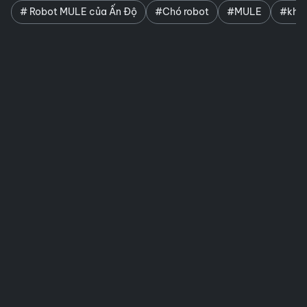
# Robot MULE của Ấn Độ
#Chó robot
#MULE
#kho