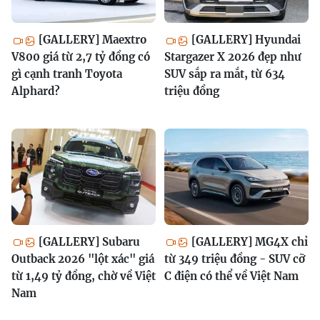
[GALLERY] Maextro
[GALLERY] Hyundai
V800 giá từ 2,7 tỷ đồng có
Stargazer X 2026 đẹp như
gì cạnh tranh Toyota
SUV sắp ra mắt, từ 634
Alphard?
triệu đồng
[GALLERY] Subaru
[GALLERY] MG4X chỉ
Outback 2026 "lột xác" giá
từ 349 triệu đồng - SUV cỡ
từ 1,49 tỷ đồng, chờ về Việt
C điện có thể về Việt Nam
Nam