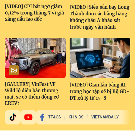
[VIDEO] CPI bất ngờ giảm
[VIDEO] Siêu sân bay Long
0,12% trong tháng 7 vì giá
Thành đón các hãng hàng
xăng dầu lao dốc
không châu Á khảo sát
trước ngày vận hành
[GALLERY] VinFast VF
[VIDEO] Gian lận bằng AI
Wild lộ diện bản thương
trong học tập sẽ bị Bộ GD-
mại, sẽ có thêm động cơ
ĐT xử lý từ 15-8
EREV?
TT&CS
KH & ĐS
VIETNAMDAILY