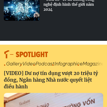
nghệ định hình thế giới năm
2024
SPOTLIGHT
Gallery
Video
Podcast
Infographic
eMagazine
[VIDEO] Dư nợ tín dụng vượt 20 triệu tỷ
đồng, Ngân hàng Nhà nước quyết liệt
điều hành