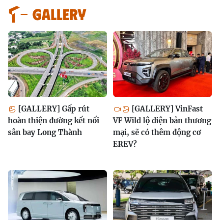
GALLERY
[GALLERY] Gấp rút
[GALLERY] VinFast
hoàn thiện đường kết nối
VF Wild lộ diện bản thương
sân bay Long Thành
mại, sẽ có thêm động cơ
EREV?