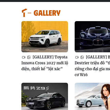
GALLERY
[GALLERY] Toyota
[GALLERY] B
Innova Cross 2027 mới lộ
Destrier triệu đô "
diện, thiết kế "lột xác"
riêng cho đại gia 
cơ W16