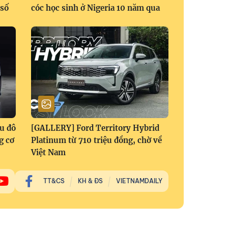
 số
cóc học sinh ở Nigeria 10 năm qua
ệu đô
[GALLERY] Ford Territory Hybrid
g cơ
Platinum từ 710 triệu đồng, chờ về
Việt Nam
TT&CS
KH & ĐS
VIETNAMDAILY