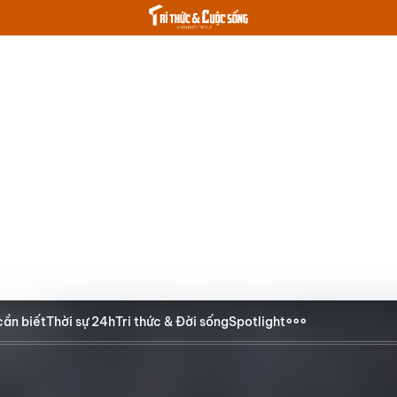
cần biết
Thời sự 24h
Tri thức & Đời sống
Spotlight