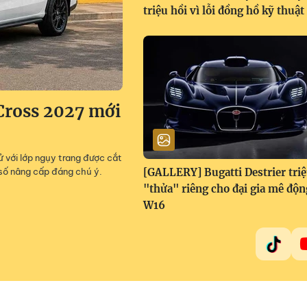
triệu hồi vì lỗi đồng hồ kỹ thuật
Cross 2027 mới
 với lớp ngụy trang được cắt
số nâng cấp đáng chú ý.
[GALLERY] Bugatti Destrier tri
"thửa" riêng cho đại gia mê độn
W16