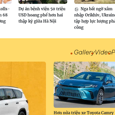
olls-
Dự án bệnh viện 50 triệu
Nga bất ngờ xâm
n 68
USD hoang phế hơn hai
nhập Orikhiv, Ukrain
ơng
thập kỷ giữa Hà Nội
tập hợp lực lượng ph
?
công
Gallery
Video
P
Hơn nửa triệu xe Toyota Camry 