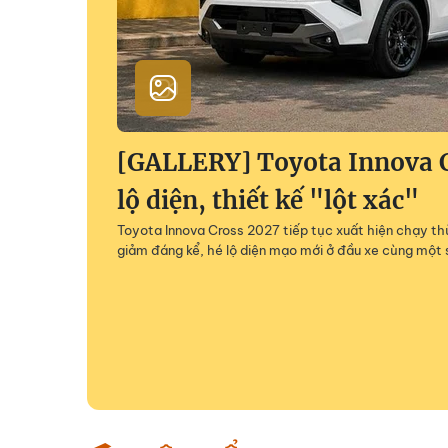
[GALLERY] Toyota Innova 
lộ diện, thiết kế "lột xác"
Toyota Innova Cross 2027 tiếp tục xuất hiện chạy thử
giảm đáng kể, hé lộ diện mạo mới ở đầu xe cùng một 