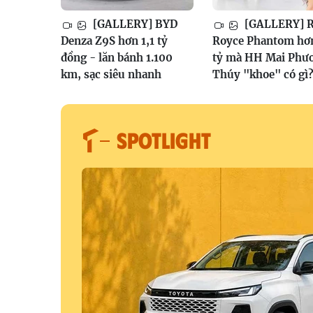
[GALLERY] BYD
[GALLERY] R
Denza Z9S hơn 1,1 tỷ
Royce Phantom hơ
đồng - lăn bánh 1.100
tỷ mà HH Mai Phư
km, sạc siêu nhanh
Thúy "khoe" có gì
SPOTLIGHT