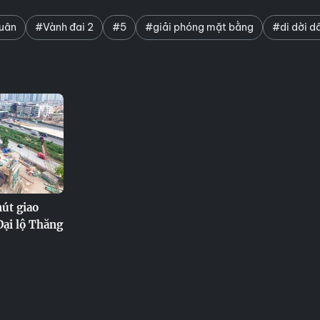
uân
#Vành đai 2
#5
#giải phóng mặt bằng
#di dời d
nút giao
Đại lộ Thăng