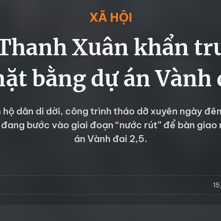
XÃ HỘI
Thanh Xuân khẩn tr
ặt bằng dự án Vành 
 hộ dân di dời, công trình tháo dỡ xuyên ngày đ
đang bước vào giai đoạn “nước rút” để bàn giao
án Vành đai 2,5.
15