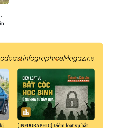
e
ản
odcast
Infographic
eMagazine
bị
[INFOGRAPHIC] Điểm loạt vụ bắt