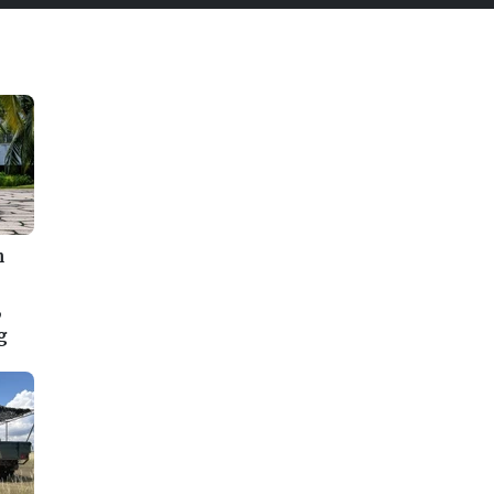
n
,
g