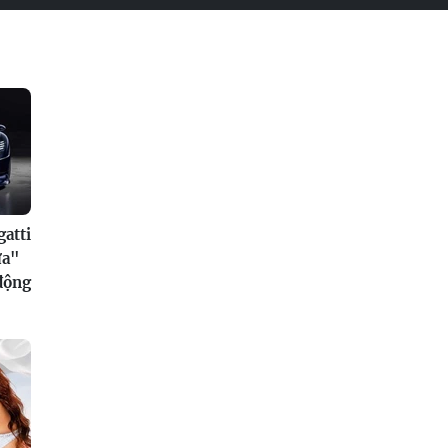
atti
ửa"
 động