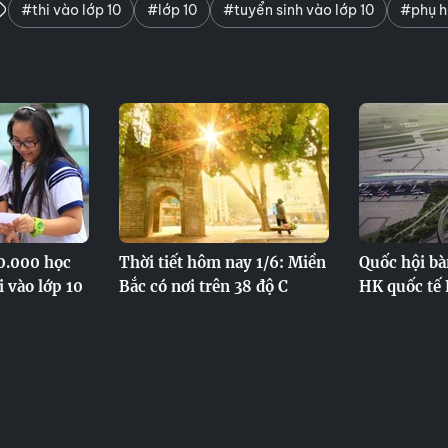
#thi vào lớp 10
#lớp 10
#tuyển sinh vào lớp 10
#phụ h
0.000 học
Thời tiết hôm nay 1/6: Miền
Quốc hội bà
 vào lớp 10
Bắc có nơi trên 38 độ C
HK quốc tế