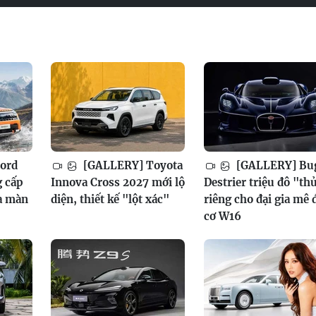
ord
[GALLERY] Toyota
[GALLERY] Bug
g cấp
Innova Cross 2027 mới lộ
Destrier triệu đô "th
a màn
diện, thiết kế "lột xác"
riêng cho đại gia mê
cơ W16