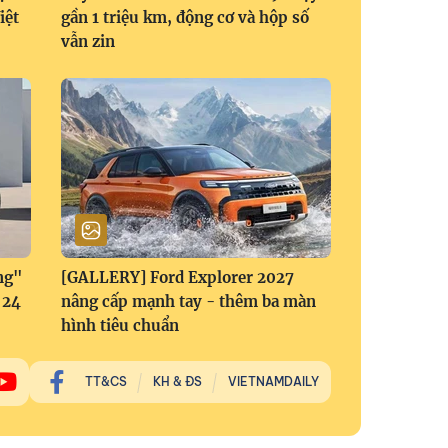
iệt
gần 1 triệu km, động cơ và hộp số
vẫn zin
ng"
[GALLERY] Ford Explorer 2027
 24
nâng cấp mạnh tay - thêm ba màn
hình tiêu chuẩn
TT&CS
KH & ĐS
VIETNAMDAILY