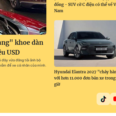
đồng - SUV cỡ C điện có thể về V
Nam
àng" khoe dàn
iệu USD
i đây vừa đăng tải ảnh bộ
g hầm để xe cá nhân của mình.
Hyundai Elantra 2027 "cháy hà
với hơn 11.000 đơn bán xe trong
giờ