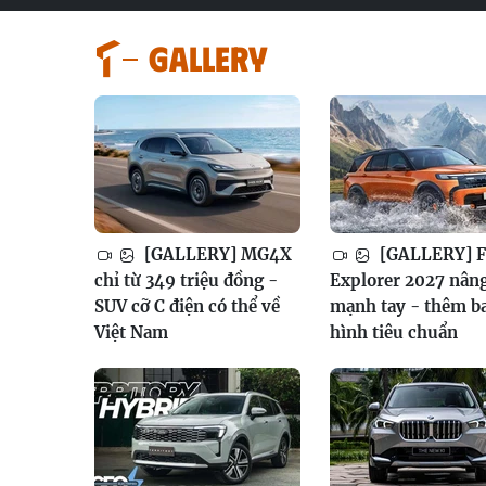
GALLERY
[GALLERY] MG4X
[GALLERY] F
chỉ từ 349 triệu đồng -
Explorer 2027 nân
SUV cỡ C điện có thể về
mạnh tay - thêm b
Việt Nam
hình tiêu chuẩn