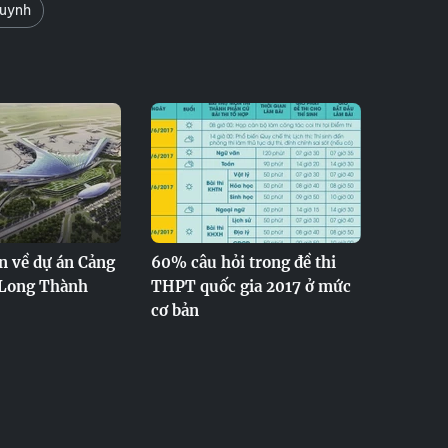
uynh
n về dự án Cảng
60% câu hỏi trong đề thi
 Long Thành
THPT quốc gia 2017 ở mức
cơ bản