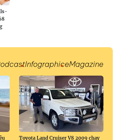
ls-
68
g
odcast
Infographic
eMagazine
ệu
Toyota Land Cruiser V8 2009 chạy