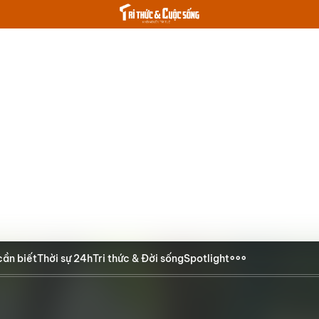
cần biết
Thời sự 24h
Tri thức & Đời sống
Spotlight