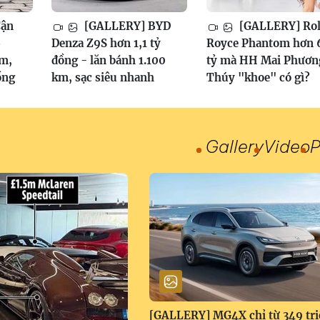
Cận
[GALLERY] BYD
[GALLERY] Rol
6
Denza Z9S hơn 1,1 tỷ
Royce Phantom hơn 
am,
đồng - lăn bánh 1.100
tỷ mà HH Mai Phươn
ồng
km, sạc siêu nhanh
Thúy "khoe" có gì?
Gallery
Video
P
[GALLERY] MG4X chỉ từ 349 tri