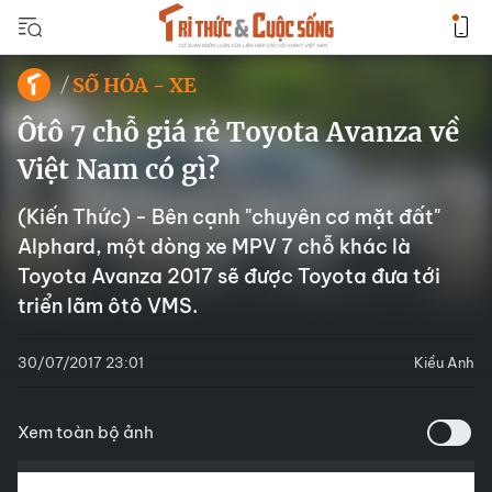
SỐ HÓA - XE
Ôtô 7 chỗ giá rẻ Toyota Avanza về
Việt Nam có gì?
(Kiến Thức) - Bên cạnh "chuyên cơ mặt đất"
Alphard, một dòng xe MPV 7 chỗ khác là
Toyota Avanza 2017 sẽ được Toyota đưa tới
triển lãm ôtô VMS.
30/07/2017 23:01
Kiều Anh
Xem toàn bộ ảnh