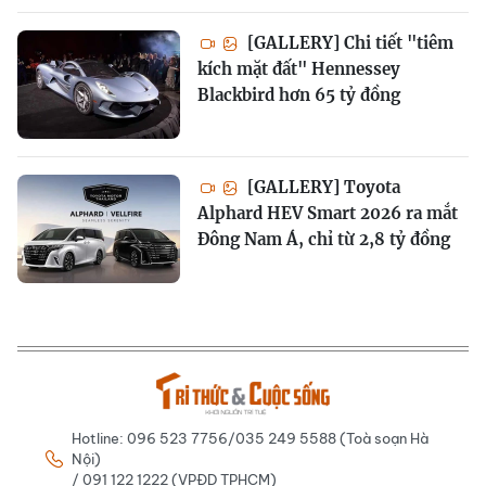
[GALLERY] Chi tiết "tiêm
kích mặt đất" Hennessey
Blackbird hơn 65 tỷ đồng
[GALLERY] Toyota
Alphard HEV Smart 2026 ra mắt
Đông Nam Á, chỉ từ 2,8 tỷ đồng
Hotline: 096 523 7756/035 249 5588 (Toà soạn Hà
Nội)
/ 091 122 1222 (VPĐD TPHCM)