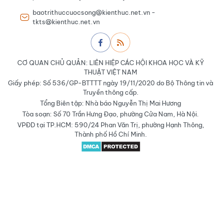
baotrithuccuocsong@kienthuc.net.vn -
tkts@kienthuc.net.vn
CƠ QUAN CHỦ QUẢN: LIÊN HIỆP CÁC HỘI KHOA HỌC VÀ KỸ
THUẬT VIỆT NAM
Giấy phép: Số 536/GP-BTTTT ngày 19/11/2020 do Bộ Thông tin và
Truyền thông cấp.
Tổng Biên tập: Nhà báo Nguyễn Thị Mai Hương
Tòa soạn: Số 70 Trần Hưng Đạo, phường Cửa Nam, Hà Nội.
VPĐD tại TP.HCM: 590/24 Phan Văn Trị, phường Hạnh Thông,
Thành phố Hồ Chí Minh.