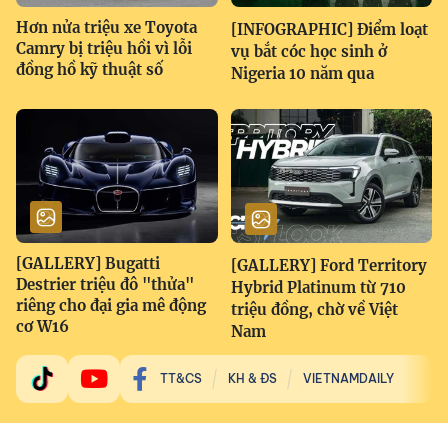
Hơn nửa triệu xe Toyota
[INFOGRAPHIC] Điểm loạt
Camry bị triệu hồi vì lỗi
vụ bắt cóc học sinh ở
đồng hồ kỹ thuật số
Nigeria 10 năm qua
[GALLERY] Bugatti
[GALLERY] Ford Territory
Destrier triệu đô "thửa"
Hybrid Platinum từ 710
riêng cho đại gia mê động
triệu đồng, chờ về Việt
cơ W16
Nam
TT&CS
KH & ĐS
VIETNAMDAILY