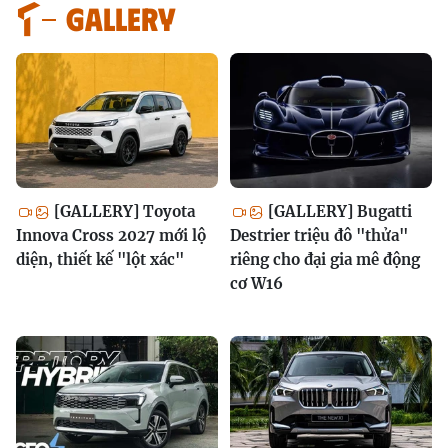
GALLERY
[GALLERY] Toyota
[GALLERY] Bugatti
Innova Cross 2027 mới lộ
Destrier triệu đô "thửa"
diện, thiết kế "lột xác"
riêng cho đại gia mê động
cơ W16