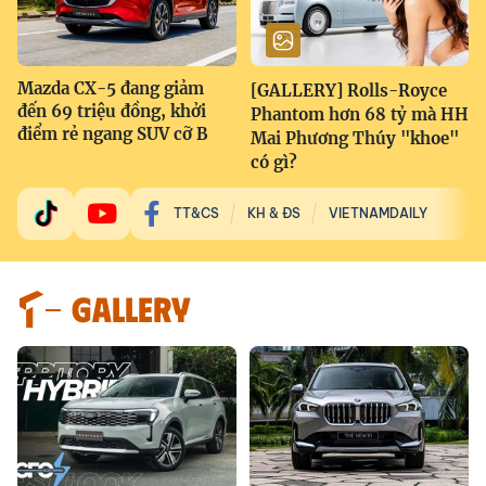
Mazda CX-5 đang giảm
[GALLERY] Rolls-Royce
đến 69 triệu đồng, khởi
Phantom hơn 68 tỷ mà HH
điểm rẻ ngang SUV cỡ B
Mai Phương Thúy "khoe"
có gì?
TT&CS
KH & ĐS
VIETNAMDAILY
GALLERY