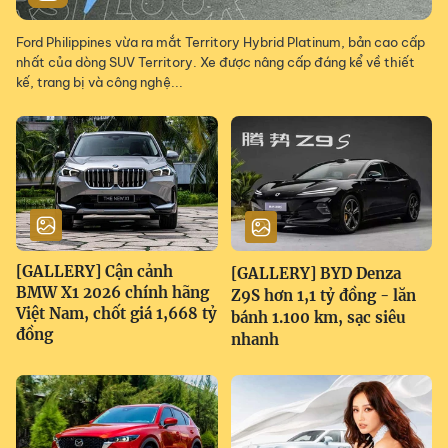
Ford Philippines vừa ra mắt Territory Hybrid Platinum, bản cao cấp
nhất của dòng SUV Territory. Xe được nâng cấp đáng kể về thiết
kế, trang bị và công nghệ...
[GALLERY] Cận cảnh
[GALLERY] BYD Denza
BMW X1 2026 chính hãng
Z9S hơn 1,1 tỷ đồng - lăn
Việt Nam, chốt giá 1,668 tỷ
bánh 1.100 km, sạc siêu
đồng
nhanh