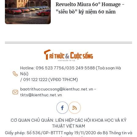
Revuelto Miura 60° Homage -
"siêu bò" kỷ niệm 60 năm
Hotline: 096 523 7756/035 249 5588 (Toà soạn Hà
Nội)
/ 091 122 1222 (VPĐD TPHCM)
baotrithuccuocsong@kienthuc.net.vn -
tkts@kienthuc.net.vn
CƠ QUAN CHỦ QUẢN: LIÊN HIỆP CÁC HỘI KHOA HỌC VÀ KỸ
THUẬT VIỆT NAM
Giấy phép: Số 536/GP-BTTTT ngày 19/11/2020 do Bộ Thông tin và