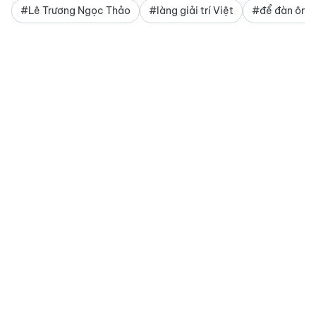
#Lê Trương Ngọc Thảo
#làng giải trí Việt
#để đàn ông 