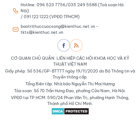
Hotline: 096 523 7756/035 249 5588 (Toà soạn Hà
Nội)
/ 091 122 1222 (VPĐD TPHCM)
baotrithuccuocsong@kienthuc.net.vn -
tkts@kienthuc.net.vn
CƠ QUAN CHỦ QUẢN: LIÊN HIỆP CÁC HỘI KHOA HỌC VÀ KỸ
THUẬT VIỆT NAM
Giấy phép: Số 536/GP-BTTTT ngày 19/11/2020 do Bộ Thông tin và
Truyền thông cấp.
Tổng Biên tập: Nhà báo Nguyễn Thị Mai Hương
Tòa soạn: Số 70 Trần Hưng Đạo, phường Cửa Nam, Hà Nội.
VPĐD tại TP.HCM: 590/24 Phan Văn Trị, phường Hạnh Thông,
Thành phố Hồ Chí Minh.