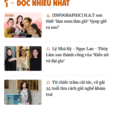
Đọc nhiều nhất
[INFOGRAPHIC] H.A.T sau
thời ‘làm mưa làm gió’ Vpop giờ
ra sao?
Lý Nhã Kỳ - Ngọc Lan - Thùy
Lâm sau thành công của ‘Kiều nữ
và đại gia’
Từ chiếc trâm cài tóc, cô gái
24 tuổi tìm cách giữ nghề khảm
trai