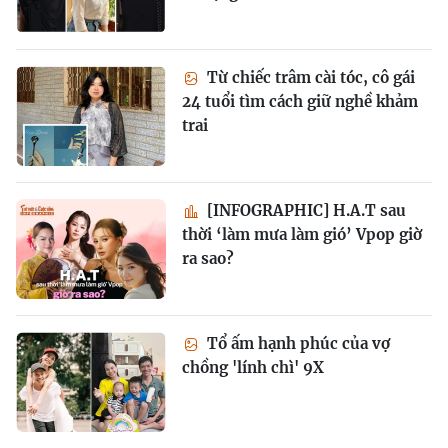
Từ chiếc trâm cài tóc, cô gái
24 tuổi tìm cách giữ nghề khảm
trai
[INFOGRAPHIC] H.A.T sau
thời ‘làm mưa làm gió’ Vpop giờ
ra sao?
Tổ ấm hạnh phúc của vợ
chồng 'lính chì' 9X