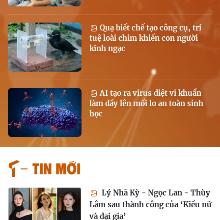
Quạ biết chế tạo công cụ, trí
tuệ loài chim khiến con người
kinh ngạc
AI tạo ra virus diệt vi khuẩn
làm dấy lên mối lo an toàn sinh
học
Tin mới
Lý Nhã Kỳ - Ngọc Lan - Thùy
Lâm sau thành công của ‘Kiều nữ
và đại gia’