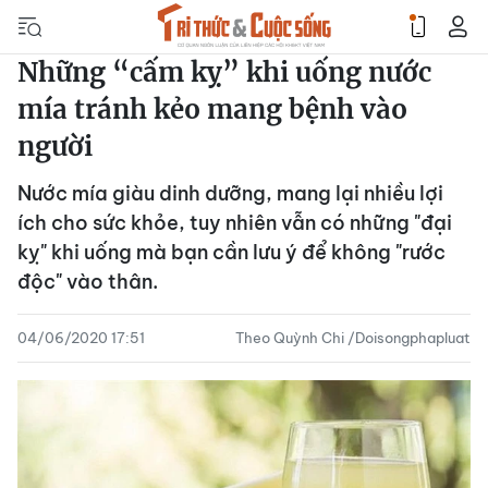
Những “cấm kỵ” khi uống nước
mía tránh kẻo mang bệnh vào
người
Nước mía giàu dinh dưỡng, mang lại nhiều lợi
ích cho sức khỏe, tuy nhiên vẫn có những "đại
kỵ" khi uống mà bạn cần lưu ý để không "rước
độc" vào thân.
04/06/2020 17:51
Theo Quỳnh Chi /Doisongphapluat