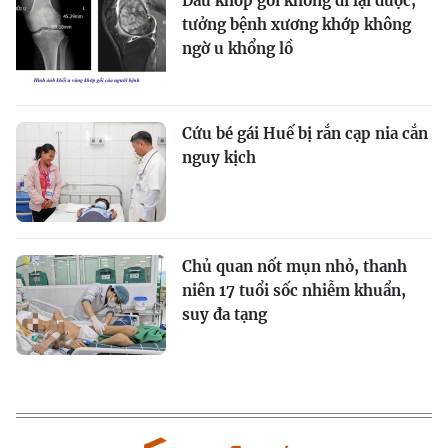
Đau khớp gối không đi lại được,
tưởng bệnh xương khớp không
ngờ u khổng lồ
Cứu bé gái Huế bị rắn cạp nia cắn
nguy kịch
Chủ quan nốt mụn nhỏ, thanh
niên 17 tuổi sốc nhiễm khuẩn,
suy đa tạng