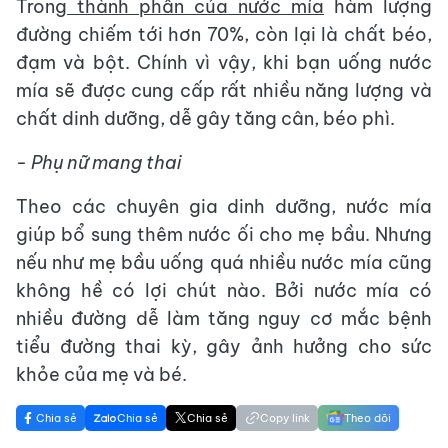
Trong
thành phần của nước mía
hàm lượng
đường chiếm tới hơn 70%, còn lại là chất béo,
đạm và bột. Chính vì vậy, khi bạn uống nước
mía sẽ được cung cấp rất nhiều năng lượng và
chất dinh dưỡng, dễ gây tăng cân, béo phì.
- Phụ nữ mang thai
Theo các chuyên gia dinh dưỡng, nước mía
giúp bổ sung thêm nước ối cho mẹ bầu. Nhưng
nếu như mẹ bầu uống quá nhiều nước mía cũng
không hề có lợi chút nào. Bởi nước mía có
nhiều đường dễ làm tăng nguy cơ mắc bệnh
tiểu đường thai kỳ, gây ảnh hưởng cho sức
khỏe của mẹ và bé.
Chia sẻ
Chia sẻ
Chia sẻ
Copy link
Theo dõi