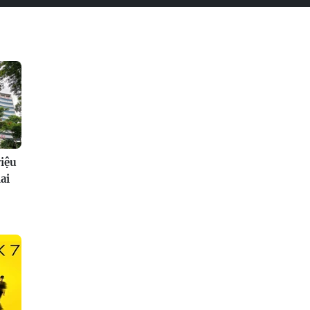
riệu
ai