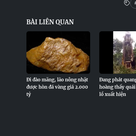
BÀI LIÊN QUAN
Đi đào măng, lão nông nhặt
Đang phát quang
được hòn đá vàng giá 2.000
hoàng thấy quái
tỷ
lồ xuất hiện