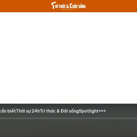
cần biết
Thời sự 24h
Tri thức & Đời sống
Spotlight