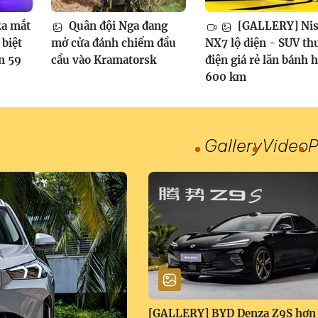
a mắt
Quân đội Nga đang
[GALLERY] Nis
biệt
mở cửa đánh chiếm đầu
NX7 lộ diện - SUV th
n 59
cầu vào Kramatorsk
điện giá rẻ lăn bánh 
600 km
Gallery
Video
P
[GALLERY] BYD Denza Z9S hơn 