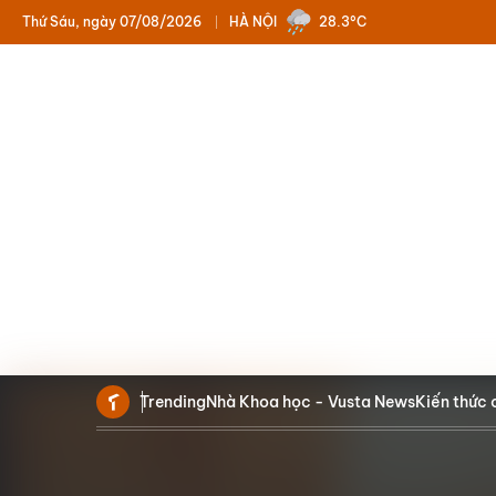
Thứ Sáu, ngày 07/08/2026
HÀ NỘI
28.3°C
Trending
Nhà Khoa học - Vusta News
Kiến thức 