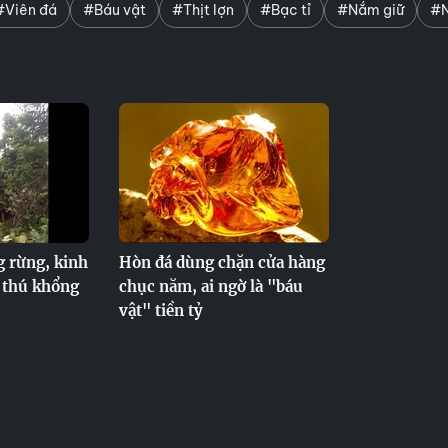
#Viên đá
#Báu vật
#Thịt lợn
#Bạc tỉ
#Nắm giữ
#N
 rừng, kinh
Hòn đá dùng chặn cửa hàng
 thú khổng
chục năm, ai ngờ là "báu
vật" tiền tỷ