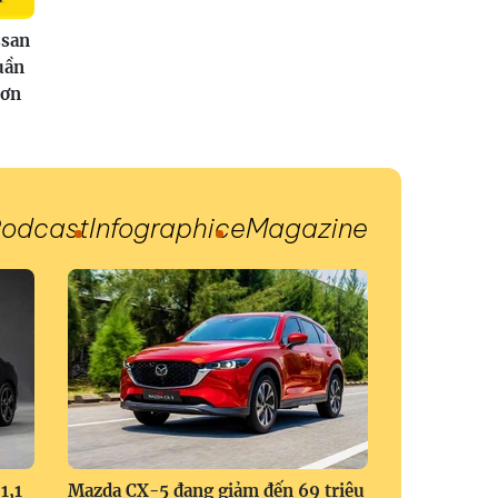
san
uần
hơn
odcast
Infographic
eMagazine
1,1
Mazda CX-5 đang giảm đến 69 triệu