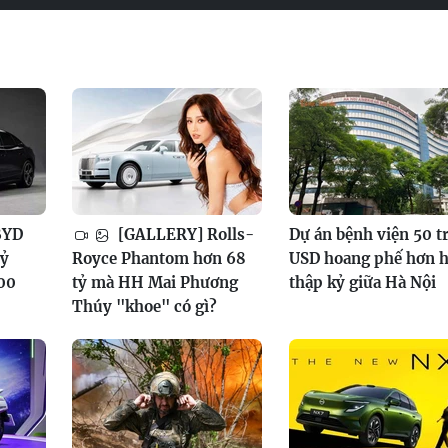
BYD
[GALLERY] Rolls-
Dự án bệnh viện 50 t
tỷ
Royce Phantom hơn 68
USD hoang phế hơn h
100
tỷ mà HH Mai Phương
thập kỷ giữa Hà Nội
Thúy "khoe" có gì?