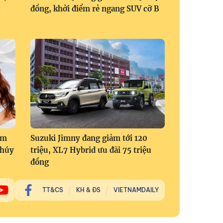
c
đồng, khởi điểm rẻ ngang SUV cỡ B
om
Suzuki Jimny đang giảm tới 120
Thúy
triệu, XL7 Hybrid ưu đãi 75 triệu
đồng
TT&CS
KH & ĐS
VIETNAMDAILY