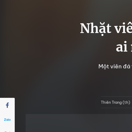
Nhặt viê
ai
Một viên đá 
Thiên Trang (th)