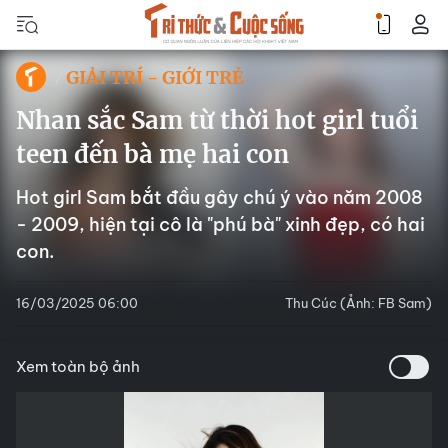
GIẢI TRÍ - GIỚI TRẺ
Nhan sắc Sam từ thời hot girl tuổi
teen đến bà mẹ hai con
Hot girl Sam bắt đầu gây chú ý vào năm 2008
- 2009, hiện tại cô là "phú bà" xinh đẹp, có hai
con.
16/03/2025 06:00
Thu Cúc (Ảnh: FB Sam)
Xem toàn bộ ảnh