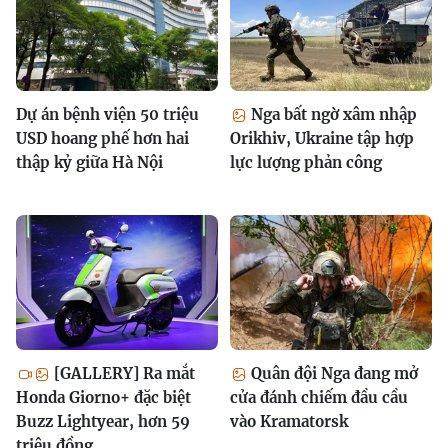
Dự án bệnh viện 50 triệu
Nga bất ngờ xâm nhập
USD hoang phế hơn hai
Orikhiv, Ukraine tập hợp
thập kỷ giữa Hà Nội
lực lượng phản công
[GALLERY] Ra mắt
Quân đội Nga đang mở
Honda Giorno+ đặc biệt
cửa đánh chiếm đầu cầu
Buzz Lightyear, hơn 59
vào Kramatorsk
triệu đồng