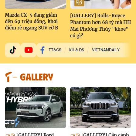
Mazda CX-5 đang giảm
[GALLERY] Rolls-Royce
đến 69 triệu đồng, khởi
Phantom hơn 68 tỷ mà HH
điểm rẻ ngang SUV cỡ B
Mai Phương Thúy "khoe"
có gì?
TT&CS
KH & ĐS
VIETNAMDAILY
GALLERY
[GALLERY] Ford
[GALLERY] Cận cảnh