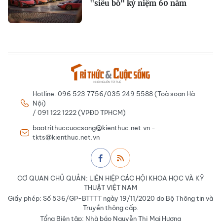
"siêu bò" kỷ niệm 60 năm
Hotline: 096 523 7756/035 249 5588 (Toà soạn Hà
Nội)
/ 091 122 1222 (VPĐD TPHCM)
baotrithuccuocsong@kienthuc.net.vn -
tkts@kienthuc.net.vn
CƠ QUAN CHỦ QUẢN: LIÊN HIỆP CÁC HỘI KHOA HỌC VÀ KỸ
THUẬT VIỆT NAM
Giấy phép: Số 536/GP-BTTTT ngày 19/11/2020 do Bộ Thông tin và
Truyền thông cấp.
Tổng Biên tập: Nhà báo Nguyễn Thị Mai Hương