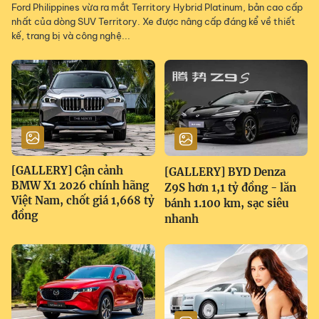
Ford Philippines vừa ra mắt Territory Hybrid Platinum, bản cao cấp
nhất của dòng SUV Territory. Xe được nâng cấp đáng kể về thiết
kế, trang bị và công nghệ...
[GALLERY] Cận cảnh
[GALLERY] BYD Denza
BMW X1 2026 chính hãng
Z9S hơn 1,1 tỷ đồng - lăn
Việt Nam, chốt giá 1,668 tỷ
bánh 1.100 km, sạc siêu
đồng
nhanh