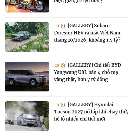
biệt, giá 43 triệu đồng
[GALLERY] Subaru
Forester HEV ra mắt Việt Nam
tháng 10/2026, khoảng 1,5 tỷ?
[GALLERY] Chi tiết BYD
Yangwang U8L bản 4 chỗ mạ
vàng thật, hơn 7 tỷ đồng
[GALLERY] Hyundai
Tucson 2027 nổ lốp khi chạy thử,
hé lộ nhiều chi tiết mới