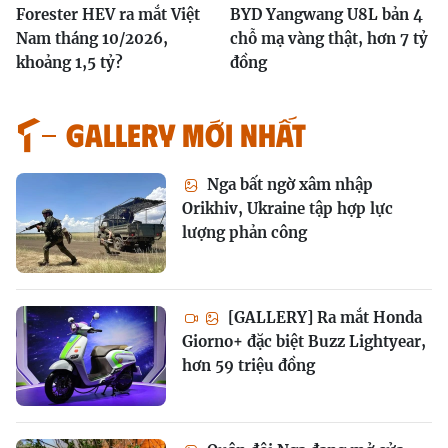
Forester HEV ra mắt Việt
BYD Yangwang U8L bản 4
Nam tháng 10/2026,
chỗ mạ vàng thật, hơn 7 tỷ
khoảng 1,5 tỷ?
đồng
GALLERY MỚI NHẤT
Nga bất ngờ xâm nhập
Orikhiv, Ukraine tập hợp lực
lượng phản công
[GALLERY] Ra mắt Honda
Giorno+ đặc biệt Buzz Lightyear,
hơn 59 triệu đồng