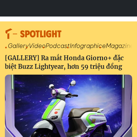
SPOTLIGHT
Gallery
Video
Podcast
Infographic
eMagazine
[GALLERY] Ra mắt Honda Giorno+ đặc
biệt Buzz Lightyear, hơn 59 triệu đồng