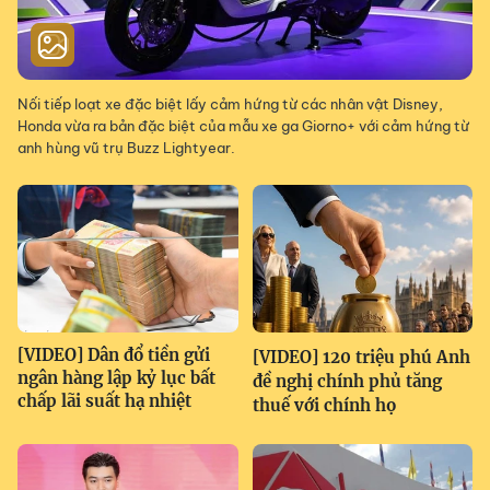
Nối tiếp loạt xe đặc biệt lấy cảm hứng từ các nhân vật Disney,
Honda vừa ra bản đặc biệt của mẫu xe ga Giorno+ với cảm hứng từ
anh hùng vũ trụ Buzz Lightyear.
[VIDEO] Dân đổ tiền gửi
[VIDEO] 120 triệu phú Anh
ngân hàng lập kỷ lục bất
đề nghị chính phủ tăng
chấp lãi suất hạ nhiệt
thuế với chính họ