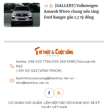
[GALLERY] Volkswagen
Amarok W600 chung nền tảng
Ford Ranger gần 1,7 tỷ đồng
Hotline: 096 523 7756/035 249 5588 (Toà soạn Hà
Nội)
/ 091 122 1222 (VPĐD TPHCM)
baotrithuccuocsong@kienthuc.net.vn -
tkts@kienthuc.net.vn
CƠ QUAN CHỦ QUẢN: LIÊN HIỆP CÁC HỘI KHOA HỌC VÀ KỸ
THUẬT VIỆT NAM