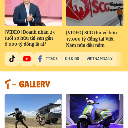
[VIDEO] Doanh nhân 23
[VIDEO] SCG thu về hơn
tuổi sở hữu tài sản gần
37.000 tỷ đồng tại Việt
6.000 tỷ đồng là ai?
Nam nửa đầu năm
TT&CS
KH & ĐS
VIETNAMDAILY
GALLERY