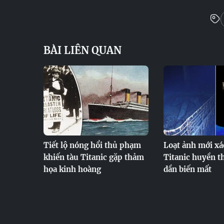
BÀI LIÊN QUAN
Tiết lộ nóng hổi thủ phạm
Loạt ảnh mới xá
khiến tàu Titanic gặp thảm
Titanic huyền t
họa kinh hoàng
dần biến mất