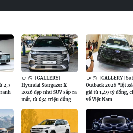
[GALLERY]
[GALLERY] Su
ừ 2,7
Hyundai Stargazer X
Outback 2026 "lột xá
tranh
2026 đẹp như SUV sắp ra
giá từ 1,49 tỷ đồng, 
mắt, từ 634 triệu đồng
về Việt Nam