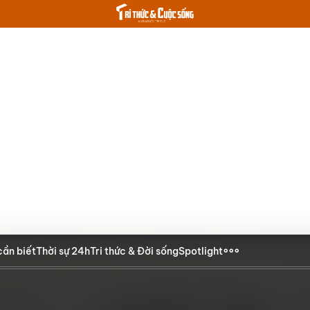
cần biết
Thời sự 24h
Tri thức & Đời sống
Spotlight