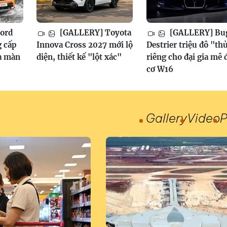
ord
[GALLERY] Toyota
[GALLERY] Bug
g cấp
Innova Cross 2027 mới lộ
Destrier triệu đô "th
a màn
diện, thiết kế "lột xác"
riêng cho đại gia mê
cơ W16
Gallery
Video
P