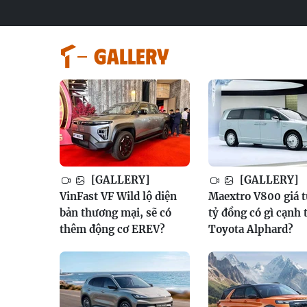
GALLERY
[GALLERY]
[GALLERY]
VinFast VF Wild lộ diện
Maextro V800 giá t
bản thương mại, sẽ có
tỷ đồng có gì cạnh 
thêm động cơ EREV?
Toyota Alphard?