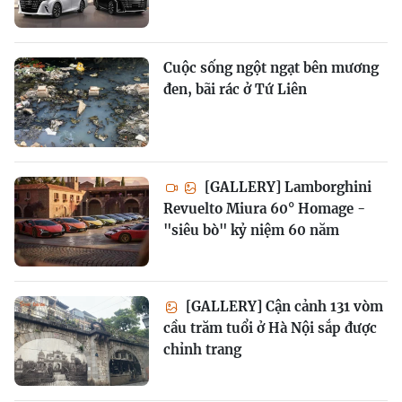
Cuộc sống ngột ngạt bên mương
đen, bãi rác ở Tứ Liên
[GALLERY] Lamborghini
Revuelto Miura 60° Homage -
"siêu bò" kỷ niệm 60 năm
[GALLERY] Cận cảnh 131 vòm
cầu trăm tuổi ở Hà Nội sắp được
chỉnh trang