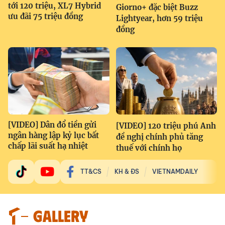
tới 120 triệu, XL7 Hybrid
Giorno+ đặc biệt Buzz
ưu đãi 75 triệu đồng
Lightyear, hơn 59 triệu
đồng
[VIDEO] Dân đổ tiền gửi
[VIDEO] 120 triệu phú Anh
ngân hàng lập kỷ lục bất
đề nghị chính phủ tăng
chấp lãi suất hạ nhiệt
thuế với chính họ
TT&CS
KH & ĐS
VIETNAMDAILY
GALLERY