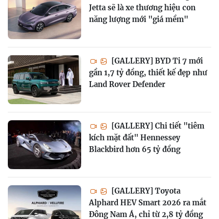
Jetta sẽ là xe thương hiệu con
năng lượng mới "giá mềm"
[GALLERY] BYD Ti 7 mới
gần 1,7 tỷ đồng, thiết kế đẹp như
Land Rover Defender
[GALLERY] Chi tiết "tiêm
kích mặt đất" Hennessey
Blackbird hơn 65 tỷ đồng
[GALLERY] Toyota
Alphard HEV Smart 2026 ra mắt
Đông Nam Á, chỉ từ 2,8 tỷ đồng