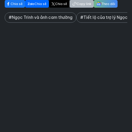
Chia sẻ
Chia sẻ
Chia sẻ
Copy link
Theo dõi
#Ngọc Trinh và ảnh cam thường
#Tiết lộ của trợ lý Ngọc T