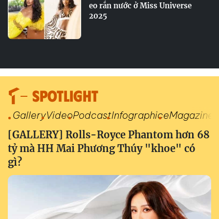
eo rắn nước ở Miss Universe
2025
SPOTLIGHT
Gallery
Video
Podcast
Infographic
eMagazine
[GALLERY] Rolls-Royce Phantom hơn 68
tỷ mà HH Mai Phương Thúy "khoe" có
gì?