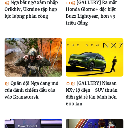
Nga bất ngờ xâm nhập
[GALLERY] Ra mắt
Orikhiv, Ukraine tập hợp
Honda Giorno+ đặc biệt
lực lượng phản công
Buzz Lightyear, hơn 59
triệu đồng
Quân đội Nga đang mở
[GALLERY] Nissan
cửa đánh chiếm đầu cầu
NX7 lộ diện - SUV thuần
vào Kramatorsk
điện giá rẻ lăn bánh hơn
600 km