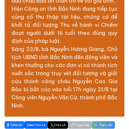
đưa cháu Bảo an toàn trở về với gia đình.
Hiện Công an tỉnh Bắc Ninh đang tiếp tục
củng cố thu thập tài liệu, chứng cứ để
khởi tố đối tượng Thu về hành vi Chiếm
đoạt người dưới 16 tuổi theo đúng quy
định của pháp luật.
Sáng 23/8, bà Nguyễn Hương Giang, Chủ
tịch UBND tỉnh Bắc Ninh đến động viên và
khen thưởng cho các đơn vị có thành tích
xuất sắc trong truy xét đối tượng và giải
cứu thành công cháu Nguyễn Cao Gia
Bảo bị bắt cóc vào hồi 17h ngày 21/8 tại
Công viên Nguyễn Văn Cừ, thành phố Bắc
Ninh.
Chia sẻ
Chia sẻ
Chia sẻ
Copy link
Theo dõi