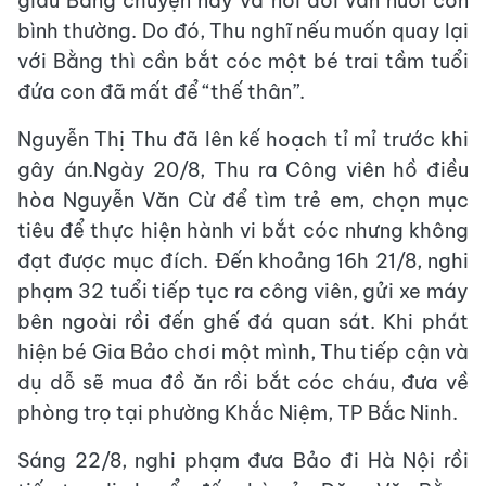
giấu Bằng chuyện này và nói dối vẫn nuôi con
bình thường. Do đó, Thu nghĩ nếu muốn quay lại
với Bằng thì cần bắt cóc một bé trai tầm tuổi
đứa con đã mất để “thế thân”.
Nguyễn Thị Thu đã lên kế hoạch tỉ mỉ trước khi
gây án.Ngày 20/8, Thu ra Công viên hồ điều
hòa Nguyễn Văn Cừ để tìm trẻ em, chọn mục
tiêu để thực hiện hành vi bắt cóc nhưng không
đạt được mục đích. Đến khoảng 16h 21/8, nghi
phạm 32 tuổi tiếp tục ra công viên, gửi xe máy
bên ngoài rồi đến ghế đá quan sát. Khi phát
hiện bé Gia Bảo chơi một mình, Thu tiếp cận và
dụ dỗ sẽ mua đồ ăn rồi bắt cóc cháu, đưa về
phòng trọ tại phường Khắc Niệm, TP Bắc Ninh.
Sáng 22/8, nghi phạm đưa Bảo đi Hà Nội rồi