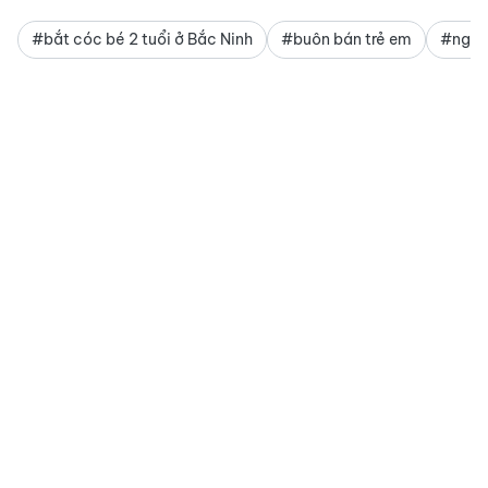
#bắt cóc bé 2 tuổi ở Bắc Ninh
#buôn bán trẻ em
#nghi 