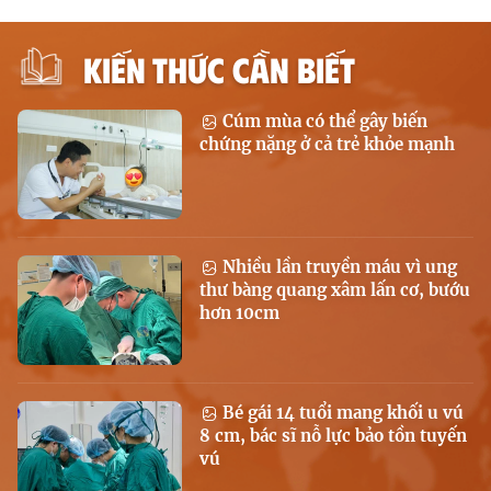
KIẾN THỨC CẦN BIẾT
Cúm mùa có thể gây biến
chứng nặng ở cả trẻ khỏe mạnh
Nhiều lần truyền máu vì ung
thư bàng quang xâm lấn cơ, bướu
hơn 10cm
Bé gái 14 tuổi mang khối u vú
8 cm, bác sĩ nỗ lực bảo tồn tuyến
vú