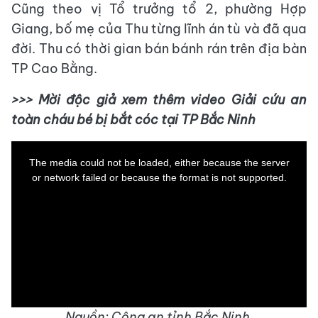
Cũng theo vị Tổ trưởng tổ 2, phường Hợp
Giang, bố mẹ của Thu từng lĩnh án tù và đã qua
đời. Thu có thời gian bán bánh rán trên địa bàn
TP Cao Bằng.
>>> Mời độc giả xem thêm video Giải cứu an
toàn cháu bé bị bắt cóc tại TP Bắc Ninh
This
is
a
The media could not be loaded, either because the server
modal
window.
or network failed or because the format is not supported.
Nguồn: Công an tỉnh Bắc Ninh.