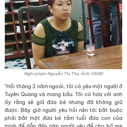
Nghi phạm Nguyễn Thị Thu. Ảnh: CAND
"Hồi tháng 2 năm ngoái, tôi có yêu một người ở
Tuyên Quang và mang bầu. Tôi có hứa với anh
ấy rằng sẽ giữ đứa bé nhưng đã không giữ
được. Bây giờ người yêu hỏi nên tôi bắt buộc
phải bắt một đứa bé tầm tuổi đứa con của
mình để dẫn đến gặp người yêu để cho bố mẹ