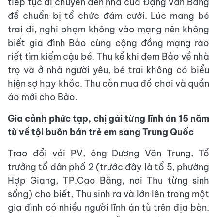
tiếp tục di chuyển đến nhà của Đặng Văn Bằng
để chuẩn bị tổ chức đám cưới. Lúc mang bé
trai đi, nghi phạm không vào mạng nên không
biết gia đình Bảo cùng cộng đồng mạng ráo
riết tìm kiếm cậu bé. Thu kể khi đem Bảo về nhà
trọ và ở nhà người yêu, bé trai không có biểu
hiện sợ hay khóc. Thu còn mua đồ chơi và quần
áo mới cho Bảo.
Gia cảnh phức tạp, chị gái từng lĩnh án 15 năm
tù về tội buôn bán trẻ em sang Trung Quốc
Trao đổi với PV, ông Dương Văn Trung, Tổ
trưởng tổ dân phố 2 (trước đây là tổ 5, phường
Hợp Giang, TP.Cao Bằng, nơi Thu từng sinh
sống) cho biết, Thu sinh ra và lớn lên trong một
gia đình có nhiều người lĩnh án tù trên địa bàn.