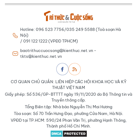
Hotline: 096 523 7756/035 249 5588 (Toà soạn Hà
Nội)
/ 091 122 1222 (VPĐD TPHCM)
baotrithuccuocsong@kienthuc.net.vn -
tkts@kienthuc.net.vn
CƠ QUAN CHỦ QUẢN: LIÊN HIỆP CÁC HỘI KHOA HỌC VÀ KỸ
THUẬT VIỆT NAM
Giấy phép: Số 536/GP-BTTTT ngày 19/11/2020 do Bộ Thông tin và
Truyền thông cấp.
Tổng Biên tập: Nhà báo Nguyễn Thị Mai Hương
Tòa soạn: Số 70 Trần Hưng Đạo, phường Cửa Nam, Hà Nội.
VPĐD tại TP.HCM: 590/24 Phan Văn Trị, phường Hạnh Thông,
Thành phố Hồ Chí Minh.