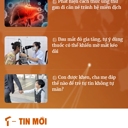
Phát hiện cách thức ung thư
gan di căn né tránh hệ miễn dịch
Đau mắt đỏ gia tăng, tự ý dùng
thuốc có thể khiến mờ mắt kéo
dài
Con được khen, cha mẹ đáp
thế nào để trẻ tự tin không tự
mãn?
Tin mới