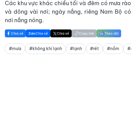
Các khu vực khác chiều tối và đêm có mưa rào
và dông vài nơi; ngày nắng, riêng Nam Bộ có
nơi nắng nóng.
Chia sẻ
Chia sẻ
Chia sẻ
Copy link
Theo dõi
#mưa
#không khí lạnh
#lạnh
#rét
#nồm
#ẩ