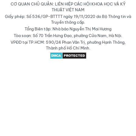
CƠ QUAN CHỦ QUẢN: LIÊN HIỆP CÁC HỘI KHOA HỌC VÀ KỸ
THUẬT VIỆT NAM
Giấy phép: Số 536/GP-BTTTT ngày 19/11/2020 do Bộ Thông tin và
Truyền thông cấp.
Tổng Biên tập: Nhà báo Nguyễn Thị Mai Hương
Tòa soạn: Số 70 Trần Hưng Đạo, phường Cửa Nam, Hà Nội.
VPĐD tại TP.HCM: 590/24 Phan Văn Trị, phường Hạnh Thông,
Thành phố Hồ Chí Minh.