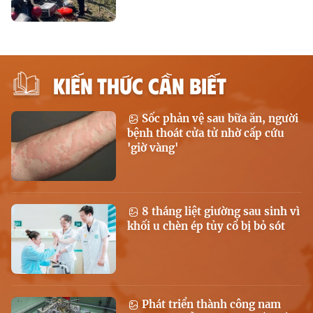
KIẾN THỨC CẦN BIẾT
Sốc phản vệ sau bữa ăn, người
bệnh thoát cửa tử nhờ cấp cứu
'giờ vàng'
8 tháng liệt giường sau sinh vì
khối u chèn ép tủy cổ bị bỏ sót
Phát triển thành công nam