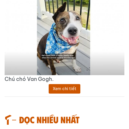
Chú chó Van Gogh.
Xem chi tiết
Đọc nhiều nhất