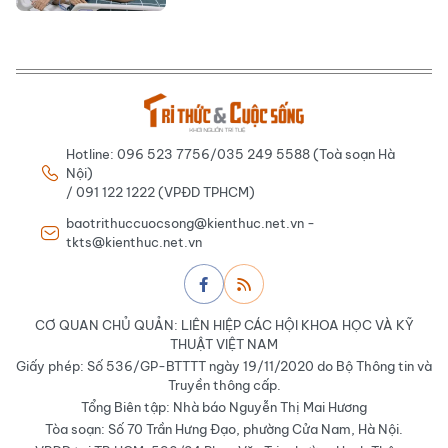
Hotline: 096 523 7756/035 249 5588 (Toà soạn Hà
Nội)
/ 091 122 1222 (VPĐD TPHCM)
baotrithuccuocsong@kienthuc.net.vn -
tkts@kienthuc.net.vn
CƠ QUAN CHỦ QUẢN: LIÊN HIỆP CÁC HỘI KHOA HỌC VÀ KỸ
THUẬT VIỆT NAM
Giấy phép: Số 536/GP-BTTTT ngày 19/11/2020 do Bộ Thông tin và
Truyền thông cấp.
Tổng Biên tập: Nhà báo Nguyễn Thị Mai Hương
Tòa soạn: Số 70 Trần Hưng Đạo, phường Cửa Nam, Hà Nội.