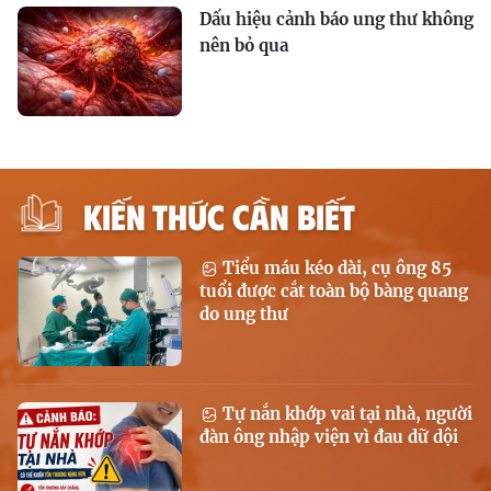
Dấu hiệu cảnh báo ung thư không
nên bỏ qua
KIẾN THỨC CẦN BIẾT
Tiểu máu kéo dài, cụ ông 85
tuổi được cắt toàn bộ bàng quang
do ung thư
Tự nắn khớp vai tại nhà, người
đàn ông nhập viện vì đau dữ dội