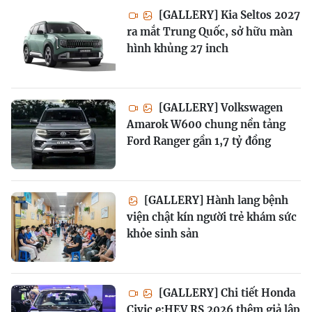
[GALLERY] Kia Seltos 2027
ra mắt Trung Quốc, sở hữu màn
hình khủng 27 inch
[GALLERY] Volkswagen
Amarok W600 chung nền tảng
Ford Ranger gần 1,7 tỷ đồng
[GALLERY] Hành lang bệnh
viện chật kín người trẻ khám sức
khỏe sinh sản
[GALLERY] Chi tiết Honda
Civic e:HEV RS 2026 thêm giả lập