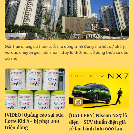
Gắn hạn chung cư theo tuổi thọ công trình đang thu hút sự chú ý,
với các chuyên gia nhấn mạnh đây là thời hạn sử dụng thực sự của
căn hộ.
[VIDEO] Quảng cáo sai sữa
[GALLERY] Nissan NX7 lộ
Lotte Kid A+ bị phạt 200
diện - SUV thuần điện giá
triệu đồng
rẻ lăn bánh hơn 600 km