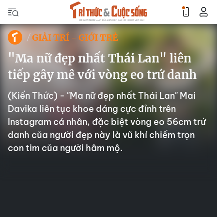
GIẢI TRÍ - GIỚI TRẺ
"Ma nữ đẹp nhất Thái Lan" liên
tiếp gây mê với vòng eo trứ danh
(Kiến Thức) - "Ma nữ đẹp nhất Thái Lan" Mai
Davika liên tục khoe dáng cực đỉnh trên
Instagram cá nhân, đặc biệt vòng eo 56cm trứ
danh của người đẹp này là vũ khí chiếm trọn
con tim của người hâm mộ.