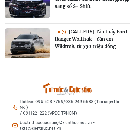
sang số S+ Shift
[GALLERY] Tận thấy Ford
Ranger Wolftrak - đàn em
Wildtrak, từ 750 triệu đồng
Hotline: 096 523 7756/035 249 5588 (Toà soạn Hà
Nội)
/ 091 122 1222 (VPĐD TPHCM)
baotrithuccuocsong@kienthuc.net.vn -
tkts@kienthuc.net.vn