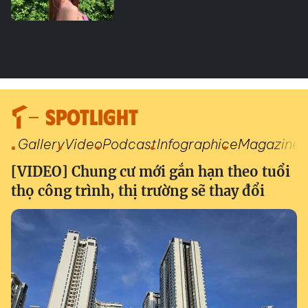
SPOTLIGHT
Gallery
Video
Podcast
Infographic
eMagazine
[VIDEO] Chung cư mới gắn hạn theo tuổi
thọ công trình, thị trường sẽ thay đổi