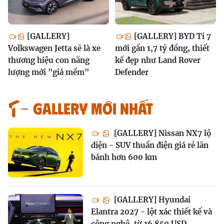
[GALLERY]
[GALLERY] BYD Ti 7
Volkswagen Jetta sẽ là xe
mới gần 1,7 tỷ đồng, thiết
thương hiệu con năng
kế đẹp như Land Rover
lượng mới "giá mềm"
Defender
GALLERY MỚI NHẤT
[GALLERY] Nissan NX7 lộ
diện - SUV thuần điện giá rẻ lăn
bánh hơn 600 km
[GALLERY] Hyundai
Elantra 2027 - lột xác thiết kế và
công nghệ, từ 16.850 USD