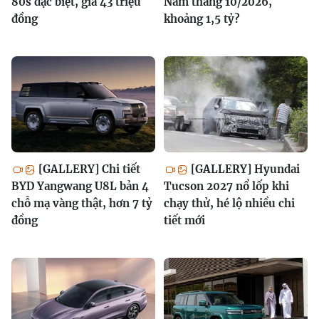
80s đặc biệt, giá 43 triệu
Nam tháng 10/2026,
đồng
khoảng 1,5 tỷ?
[GALLERY] Chi tiết
[GALLERY] Hyundai
BYD Yangwang U8L bản 4
Tucson 2027 nổ lốp khi
chỗ mạ vàng thật, hơn 7 tỷ
chạy thử, hé lộ nhiều chi
đồng
tiết mới