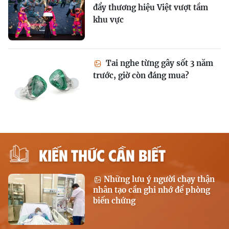
đẩy thương hiệu Việt vượt tầm
khu vực
Tai nghe từng gây sốt 3 năm
trước, giờ còn đáng mua?
KIẾN THỨC CẦN BIẾT
Những lưu ý người chạy thận
nhân tạo cần ghi nhớ để phòng
biến chứng