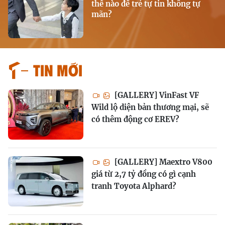
thế nào để trẻ tự tin không tự
mãn?
Tin mới
[GALLERY] VinFast VF
Wild lộ diện bản thương mại, sẽ
có thêm động cơ EREV?
[GALLERY] Maextro V800
giá từ 2,7 tỷ đồng có gì cạnh
tranh Toyota Alphard?