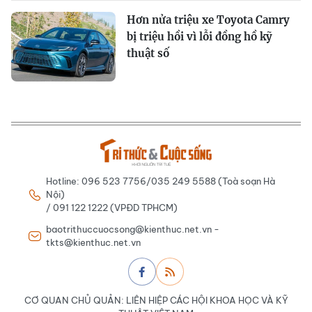
Hơn nửa triệu xe Toyota Camry
bị triệu hồi vì lỗi đồng hồ kỹ
thuật số
Hotline: 096 523 7756/035 249 5588 (Toà soạn Hà
Nội)
/ 091 122 1222 (VPĐD TPHCM)
baotrithuccuocsong@kienthuc.net.vn -
tkts@kienthuc.net.vn
CƠ QUAN CHỦ QUẢN: LIÊN HIỆP CÁC HỘI KHOA HỌC VÀ KỸ