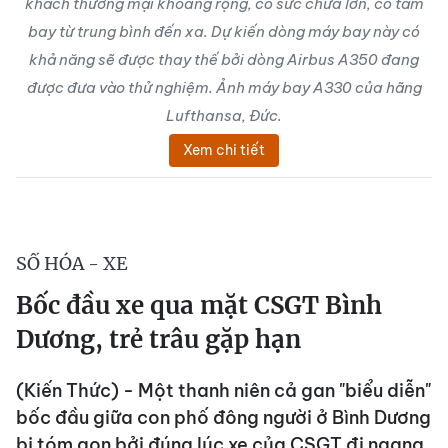
khách thương mại khoang rộng, có sức chứa lớn, có tầm
bay từ trung bình đến xa. Dự kiến dòng máy bay này có
khả năng sẽ được thay thế bởi dòng Airbus A350 đang
được đưa vào thử nghiệm. Ảnh máy bay A330 của hãng
Lufthansa, Đức.
Xem chi tiết
SỐ HÓA - XE
Bốc đầu xe qua mặt CSGT Bình
Dương, trẻ trâu gặp hạn
(Kiến Thức) - Một thanh niên cả gan "biểu diễn"
bốc đầu giữa con phố đông người ở Bình Dương
bị tóm gọn bởi đúng lúc xe của CSGT đi ngang