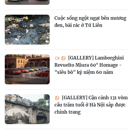
Cuộc sống ngột ngạt bên mương
đen, bãi rác ở Tứ Liên
[GALLERY] Lamborghini
Revuelto Miura 60° Homage -
"siêu bò" kỷ niệm 60 năm
[GALLERY] Cận cảnh 131 vòm
cầu trăm tuổi ở Hà Nội sắp được
chỉnh trang