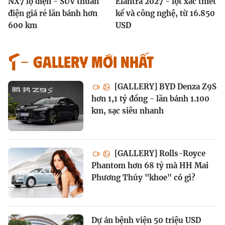
NX7 lộ diện - SUV thuần
Elantra 2027 - lột xác thiết
điện giá rẻ lăn bánh hơn
kế và công nghệ, từ 16.850
600 km
USD
GALLERY MỚI NHẤT
[GALLERY] BYD Denza Z9S
hơn 1,1 tỷ đồng - lăn bánh 1.100
km, sạc siêu nhanh
[GALLERY] Rolls-Royce
Phantom hơn 68 tỷ mà HH Mai
Phương Thúy "khoe" có gì?
Dự án bệnh viện 50 triệu USD