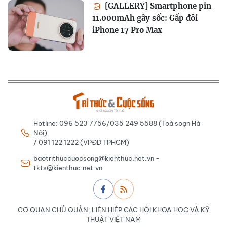
[GALLERY] Smartphone pin
11.000mAh gây sốc: Gấp đôi
iPhone 17 Pro Max
Hotline: 096 523 7756/035 249 5588 (Toà soạn Hà
Nội)
/ 091 122 1222 (VPĐD TPHCM)
baotrithuccuocsong@kienthuc.net.vn -
tkts@kienthuc.net.vn
CƠ QUAN CHỦ QUẢN: LIÊN HIỆP CÁC HỘI KHOA HỌC VÀ KỸ
THUẬT VIỆT NAM