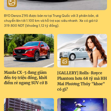
BYD Denza Z9S được bán ra tại Trung Quốc với 3 phiên bản, di
chuyển lên tới 1.100 km và hỗ trợ sạc siêu nhanh. Xe có giá từ
319.800 NDT (khoảng 1,12 tỷ đồng).
Mazda CX-5 đang giảm
[GALLERY] Rolls-Royce
đến 69 triệu đồng, khởi
Phantom hơn 68 tỷ mà HH
điểm rẻ ngang SUV cỡ B
Mai Phương Thúy "khoe"
có gì?