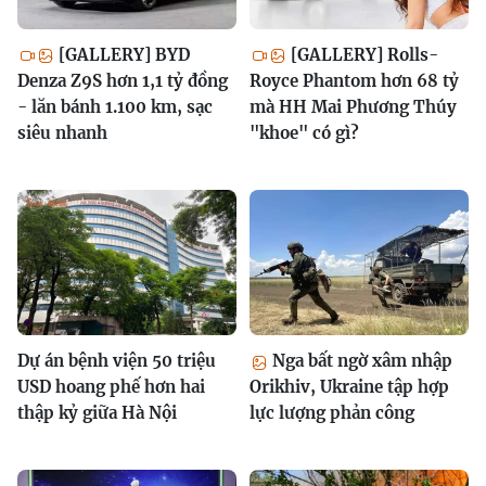
[GALLERY] BYD
[GALLERY] Rolls-
Denza Z9S hơn 1,1 tỷ đồng
Royce Phantom hơn 68 tỷ
- lăn bánh 1.100 km, sạc
mà HH Mai Phương Thúy
siêu nhanh
"khoe" có gì?
Dự án bệnh viện 50 triệu
Nga bất ngờ xâm nhập
USD hoang phế hơn hai
Orikhiv, Ukraine tập hợp
thập kỷ giữa Hà Nội
lực lượng phản công