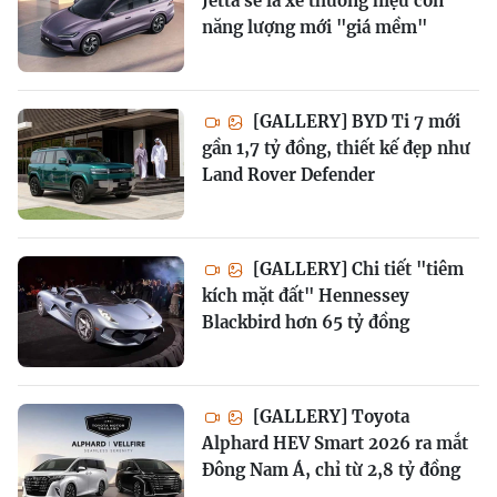
Jetta sẽ là xe thương hiệu con
năng lượng mới "giá mềm"
[GALLERY] BYD Ti 7 mới
gần 1,7 tỷ đồng, thiết kế đẹp như
Land Rover Defender
[GALLERY] Chi tiết "tiêm
kích mặt đất" Hennessey
Blackbird hơn 65 tỷ đồng
[GALLERY] Toyota
Alphard HEV Smart 2026 ra mắt
Đông Nam Á, chỉ từ 2,8 tỷ đồng