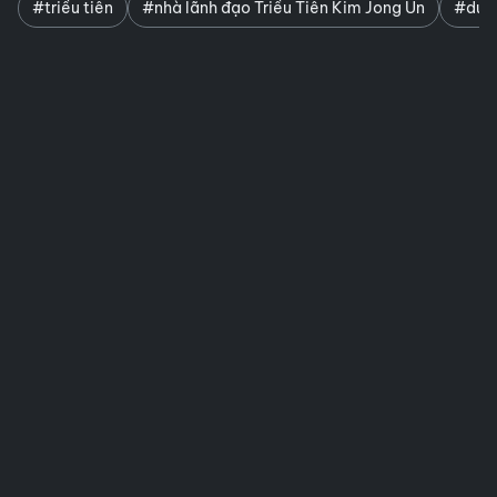
#triều tiên
#nhà lãnh đạo Triều Tiên Kim Jong Un
#du k