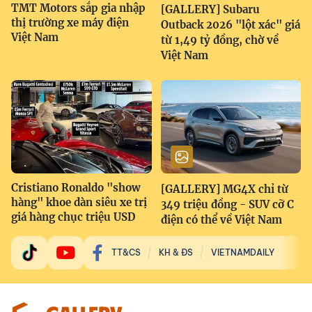
TMT Motors sắp gia nhập
[GALLERY] Subaru
thị trường xe máy điện
Outback 2026 "lột xác" giá
Việt Nam
từ 1,49 tỷ đồng, chờ về
Việt Nam
Cristiano Ronaldo "show
[GALLERY] MG4X chỉ từ
hàng" khoe dàn siêu xe trị
349 triệu đồng - SUV cỡ C
giá hàng chục triệu USD
điện có thể về Việt Nam
TT&CS
KH & ĐS
VIETNAMDAILY