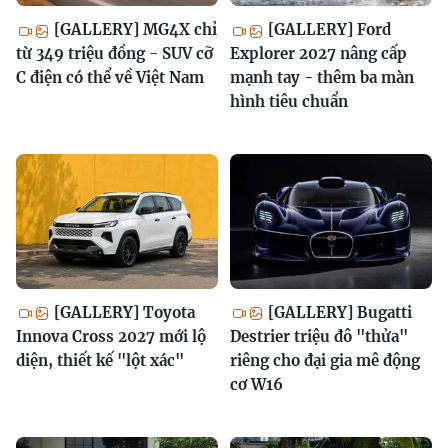
[GALLERY] MG4X chỉ
[GALLERY] Ford
từ 349 triệu đồng - SUV cỡ
Explorer 2027 nâng cấp
C điện có thể về Việt Nam
mạnh tay - thêm ba màn
hình tiêu chuẩn
[GALLERY] Toyota
[GALLERY] Bugatti
Innova Cross 2027 mới lộ
Destrier triệu đô "thửa"
diện, thiết kế "lột xác"
riêng cho đại gia mê động
cơ W16