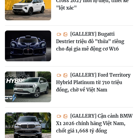
Cross 2027 mới lộ diện, thiết kế
"lột xác"
[GALLERY] Bugatti
Destrier triệu đô "thửa" riêng
cho đại gia mê động cơ W16
[GALLERY] Ford Territory
Hybrid Platinum từ 710 triệu
đồng, chờ về Việt Nam
[GALLERY] Cận cảnh BMW
X1 2026 chính hãng Việt Nam,
chốt giá 1,668 tỷ đồng