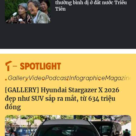
thường bình dị ở đất nước Triều
Tiên
SPOTLIGHT
Gallery
Video
Podcast
Infographic
eMagazine
[GALLERY] Hyundai Stargazer X 2026
đẹp như SUV sắp ra mắt, từ 634 triệu
đồng