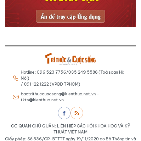
Hotline: 096 523 7756/035 249 5588 (Toà soạn Hà
Nội)
/ 091 122 1222 (VPĐD TPHCM)
baotrithuccuocsong@kienthuc.net.vn -
tkts@kienthuc.net.vn
CƠ QUAN CHỦ QUẢN: LIÊN HIỆP CÁC HỘI KHOA HỌC VÀ KỸ
THUẬT VIỆT NAM
Giấy phép: Số 536/GP-BTTTT ngày 19/11/2020 do Bộ Thông tin và