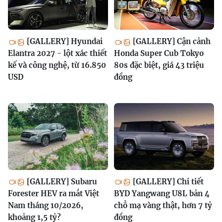
[GALLERY] Hyundai
[GALLERY] Cận cảnh
Elantra 2027 - lột xác thiết
Honda Super Cub Tokyo
kế và công nghệ, từ 16.850
80s đặc biệt, giá 43 triệu
USD
đồng
[GALLERY] Subaru
[GALLERY] Chi tiết
Forester HEV ra mắt Việt
BYD Yangwang U8L bản 4
Nam tháng 10/2026,
chỗ mạ vàng thật, hơn 7 tỷ
khoảng 1,5 tỷ?
đồng