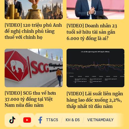
[VIDEO] 120 triệu phú Anh
[VIDEO] Doanh nhân 23
đề nghị chính phủ tăng
tuổi sở hữu tài sản gần
thuế với chính họ
6.000 tỷ đồng là ai?
[VIDEO] SCG thu về hơn
[VIDEO] Lãi suất liên ngân
37.000 tỷ đồng tại Việt
hàng lao dốc xuống 2,2%,
Nam nửa đầu năm
thấp nhất từ đầu năm
TT&CS
KH & ĐS
VIETNAMDAILY