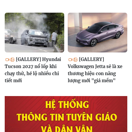
[GALLERY] Hyundai
[GALLERY]
Tucson 2027 nổ lốp khi
Volkswagen Jetta sẽ là xe
chạy thử, hé lộ nhiều chi
thương hiệu con năng
tiết mới
lượng mới "giá mềm"