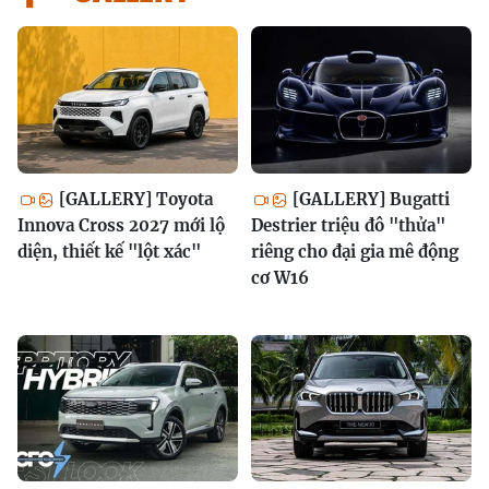
[GALLERY] Toyota
[GALLERY] Bugatti
Innova Cross 2027 mới lộ
Destrier triệu đô "thửa"
diện, thiết kế "lột xác"
riêng cho đại gia mê động
cơ W16