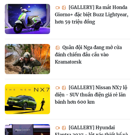
[GALLERY] Ra mắt Honda
Giorno+ đặc biệt Buzz Lightyear,
hơn 59 triệu đồng
Quân đội Nga đang mở cửa
đánh chiếm đầu cầu vào
Kramatorsk
[GALLERY] Nissan NX7 lộ
diện - SUV thuần điện giá rẻ lăn
bánh hơn 600 km
[GALLERY] Hyundai
Elantra 2027 - lột xác thiết kế và