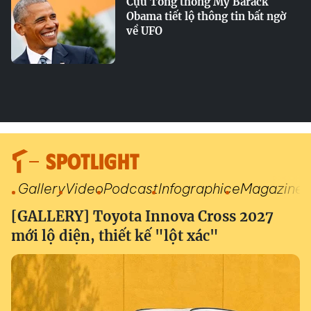
Cựu Tổng thống Mỹ Barack
Obama tiết lộ thông tin bất ngờ
về UFO
SPOTLIGHT
Gallery
Video
Podcast
Infographic
eMagazine
[GALLERY] Toyota Innova Cross 2027
mới lộ diện, thiết kế "lột xác"