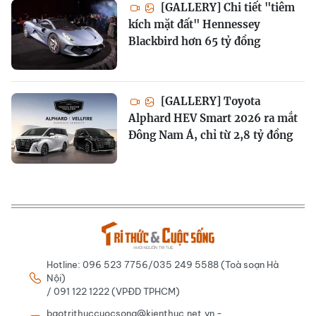
[GALLERY] Chi tiết "tiêm
kích mặt đất" Hennessey
Blackbird hơn 65 tỷ đồng
[GALLERY] Toyota
Alphard HEV Smart 2026 ra mắt
Đông Nam Á, chỉ từ 2,8 tỷ đồng
Hotline: 096 523 7756/035 249 5588 (Toà soạn Hà
Nội)
/ 091 122 1222 (VPĐD TPHCM)
baotrithuccuocsong@kienthuc.net.vn -