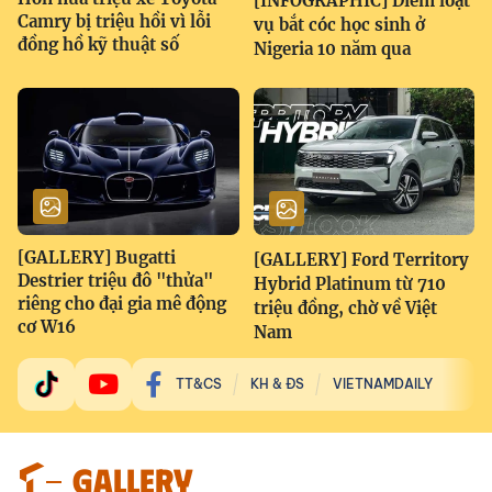
[INFOGRAPHIC] Điểm loạt
Camry bị triệu hồi vì lỗi
vụ bắt cóc học sinh ở
đồng hồ kỹ thuật số
Nigeria 10 năm qua
[GALLERY] Bugatti
[GALLERY] Ford Territory
Destrier triệu đô "thửa"
Hybrid Platinum từ 710
riêng cho đại gia mê động
triệu đồng, chờ về Việt
cơ W16
Nam
TT&CS
KH & ĐS
VIETNAMDAILY
GALLERY