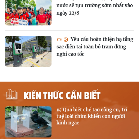
nước sẽ tựu trường sớm nhất vào
ngày 22/8
Yêu cầu hoàn thiện hạ tầng
sạc điện tại toàn bộ trạm dừng
nghỉ cao tốc
KIẾN THỨC CẦN BIẾT
Quạ biết chế tạo công cụ, trí
tuệ loài chim khiến con người
kinh ngạc