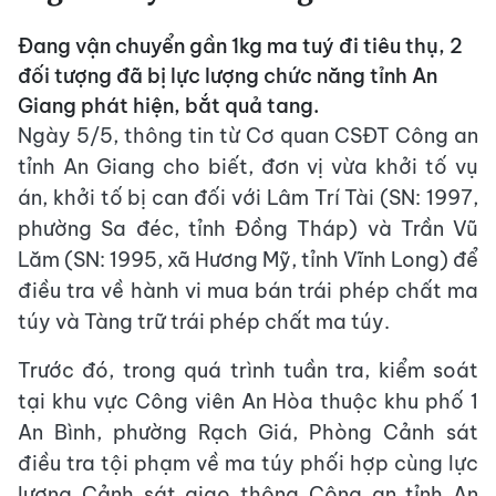
Đang vận chuyển gần 1kg ma tuý đi tiêu thụ, 2
đối tượng đã bị lực lượng chức năng tỉnh An
Giang phát hiện, bắt quả tang.
Ngày 5/5, thông tin từ Cơ quan CSĐT Công an
tỉnh An Giang cho biết, đơn vị vừa khởi tố vụ
án, khởi tố bị can đối với Lâm Trí Tài (SN: 1997,
phường Sa đéc, tỉnh Đồng Tháp) và Trần Vũ
Lăm (SN: 1995, xã Hương Mỹ, tỉnh Vĩnh Long) để
điều tra về hành vi mua bán trái phép chất ma
túy và Tàng trữ trái phép chất ma túy‎.
Trước đó, trong quá trình tuần tra, kiểm soát
tại khu vực Công viên An Hòa thuộc khu phố 1
An Bình, phường Rạch Giá, Phòng Cảnh sát
điều tra tội phạm về ma túy phối hợp cùng lực
lượng Cảnh sát giao thông Công an tỉnh An