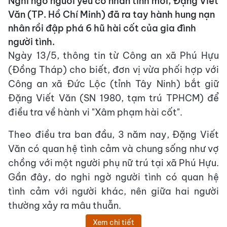
Nghi ngờ người yêu có nhân tình mới, Đặng Viết
Văn (TP. Hồ Chí Minh) đã ra tay hành hung nạn
nhân rồi đập phá 6 hũ hài cốt của gia đình
người tình.
Ngày 13/5, thông tin từ Công an xã Phú Hựu
(Đồng Tháp) cho biết, đơn vị vừa phối hợp với
Công an xã Đức Lộc (tỉnh Tây Ninh) bắt giữ
Đặng Viết Văn (SN 1980, tạm trú TPHCM) để
điều tra về hành vi "Xâm phạm hài cốt".
Theo điều tra ban đầu, 3 năm nay, Đặng Viết
Văn có quan hệ tình cảm và chung sống như vợ
chồng với một người phụ nữ trú tại xã Phú Hựu.
Gần đây, do nghi ngờ người tình có quan hệ
tình cảm với người khác, nên giữa hai người
thường xảy ra mâu thuẫn.
Xem chi tiết