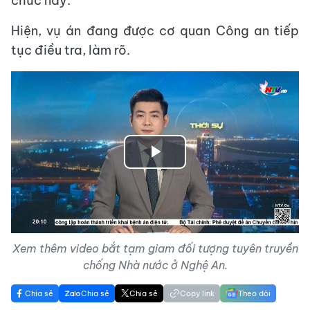
chức này.
Hiện, vụ án đang được cơ quan Công an tiếp
tục điều tra, làm rõ.
Play
Video
Xem thêm video bắt tạm giam đối tượng tuyên truyền
chống Nhà nước ở Nghệ An.
Chia sẻ
Chia sẻ
Chia sẻ
Copy link
Theo dõi