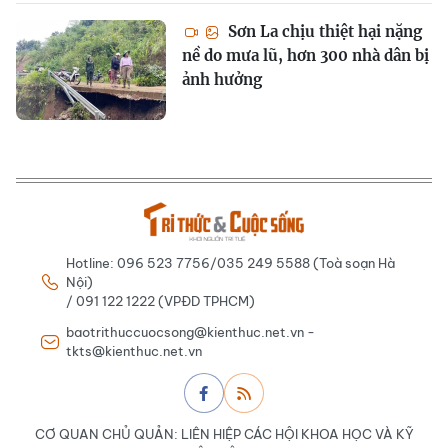
Sơn La chịu thiệt hại nặng
nề do mưa lũ, hơn 300 nhà dân bị
ảnh hưởng
Hotline: 096 523 7756/035 249 5588 (Toà soạn Hà
Nội)
/ 091 122 1222 (VPĐD TPHCM)
baotrithuccuocsong@kienthuc.net.vn -
tkts@kienthuc.net.vn
CƠ QUAN CHỦ QUẢN: LIÊN HIỆP CÁC HỘI KHOA HỌC VÀ KỸ