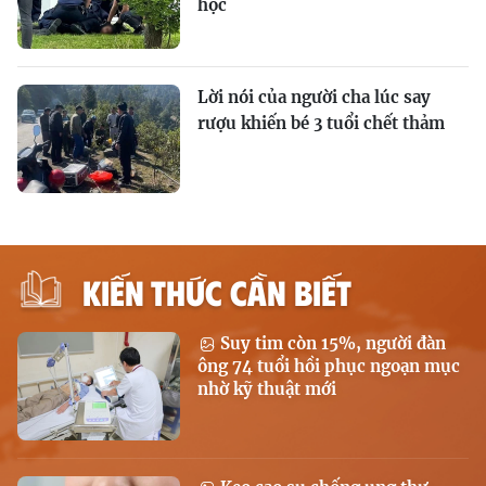
học
Lời nói của người cha lúc say
rượu khiến bé 3 tuổi chết thảm
KIẾN THỨC CẦN BIẾT
Suy tim còn 15%, người đàn
ông 74 tuổi hồi phục ngoạn mục
nhờ kỹ thuật mới