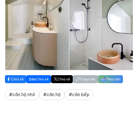
Chia sẻ
Chia sẻ
Chia sẻ
Copy link
Theo dõi
#căn hộ nhỏ
#căn hộ
#căn bếp