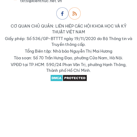
tkts@kienthuc.net.vn
CƠ QUAN CHỦ QUẢN: LIÊN HIỆP CÁC HỘI KHOA HỌC VÀ KỸ
THUẬT VIỆT NAM
Giấy phép: Số 536/GP-BTTTT ngày 19/11/2020 do Bộ Thông tin và
Truyền thông cấp.
Tổng Biên tập: Nhà báo Nguyễn Thị Mai Hương
Tòa soạn: Số 70 Trần Hưng Đạo, phường Cửa Nam, Hà Nội.
VPĐD tại TP.HCM: 590/24 Phan Văn Trị, phường Hạnh Thông,
Thành phố Hồ Chí Minh.