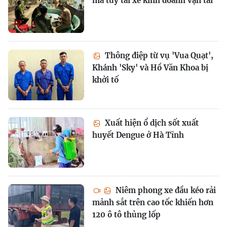
ma tuý tài xế kinh doanh vận tải
Thông điệp từ vụ 'Vua Quạt',
Khánh 'Sky' và Hồ Văn Khoa bị
khởi tố
Xuất hiện ổ dịch sốt xuất
huyết Dengue ở Hà Tĩnh
Niêm phong xe đầu kéo rải
mảnh sắt trên cao tốc khiến hơn
120 ô tô thủng lốp