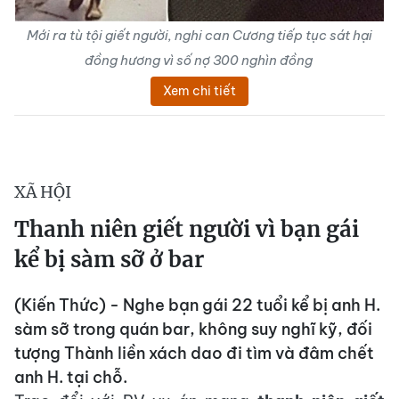
Mới ra tù tội giết người, nghi can Cương tiếp tục sát hại
đồng hương vì số nợ 300 nghìn đồng
Xem chi tiết
XÃ HỘI
Thanh niên giết người vì bạn gái
kể bị sàm sỡ ở bar
(Kiến Thức) - Nghe bạn gái 22 tuổi kể bị anh H.
sàm sỡ trong quán bar, không suy nghĩ kỹ, đối
tượng Thành liền xách dao đi tìm và đâm chết
anh H. tại chỗ.