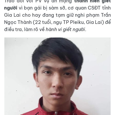
Trao đổi với PV vụ án mạng
thanh niên giết
người
vì bạn gái bị sàm sỡ, cơ quan CSĐT tỉnh
Gia Lai cho hay đang tạm giữ nghi phạm Trần
Ngọc Thành (22 tuổi, ngụ TP Pleiku, Gia Lai) để
điều tra, làm rõ về
hành vi giết người
.