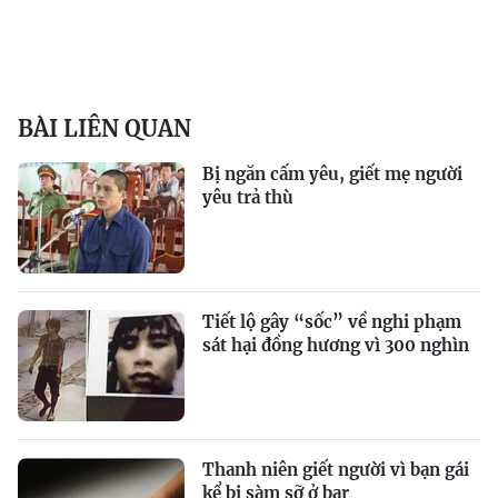
BÀI LIÊN QUAN
Bị ngăn cấm yêu, giết mẹ người
yêu trả thù
Tiết lộ gây “sốc” về nghi phạm
sát hại đồng hương vì 300 nghìn
Thanh niên giết người vì bạn gái
kể bị sàm sỡ ở bar