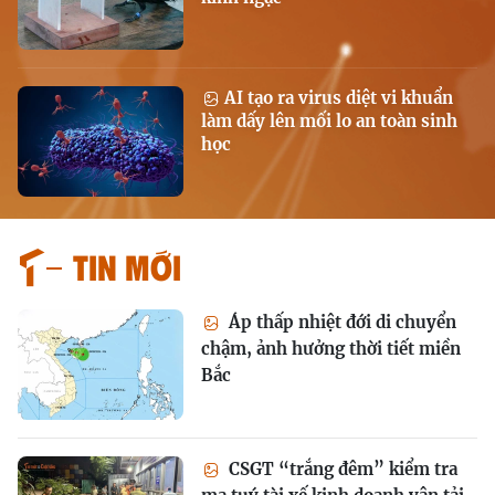
AI tạo ra virus diệt vi khuẩn
làm dấy lên mối lo an toàn sinh
học
Tin mới
Áp thấp nhiệt đới di chuyển
chậm, ảnh hưởng thời tiết miền
Bắc
CSGT “trắng đêm” kiểm tra