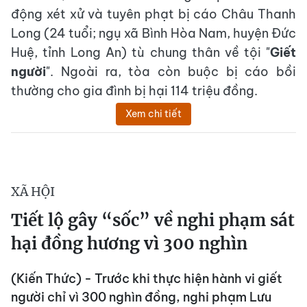
động xét xử và tuyên phạt bị cáo Châu Thanh
Long (24 tuổi; ngụ xã Bình Hòa Nam, huyện Đức
Huệ, tỉnh Long An) tù chung thân về tội "
Giết
người
". Ngoài ra, tòa còn buộc bị cáo bồi
thường cho gia đình bị hại 114 triệu đồng.
Xem chi tiết
XÃ HỘI
Tiết lộ gây “sốc” về nghi phạm sát
hại đồng hương vì 300 nghìn
(Kiến Thức) - Trước khi thực hiện hành vi giết
người chỉ vì 300 nghìn đồng, nghi phạm Lưu