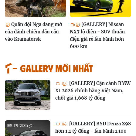
Quân đội Nga đang mở
[GALLERY] Nissan
cửa đánh chiếm đầu cầu
NX7 lộ diện - SUV thuần
vào Kramatorsk
điện giá rẻ lăn bánh hơn
600 km
GALLERY MỚI NHẤT
[GALLERY] Cận cảnh BMW
X1 2026 chính hãng Việt Nam,
chốt giá 1,668 tỷ đồng
[GALLERY] BYD Denza Z9S
hơn 1,1 tỷ đồng - lăn bánh 1.100