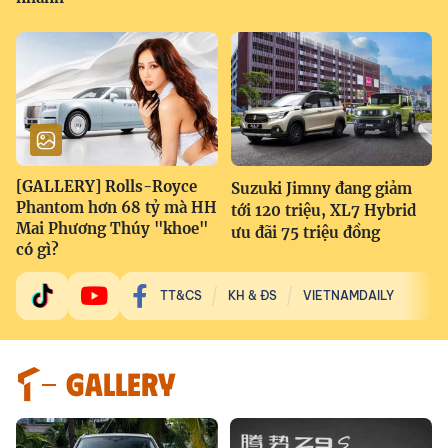
[GALLERY] Rolls-Royce
Suzuki Jimny đang giảm
Phantom hơn 68 tỷ mà HH
tới 120 triệu, XL7 Hybrid
Mai Phương Thúy "khoe"
ưu đãi 75 triệu đồng
có gì?
TT&CS
KH & ĐS
VIETNAMDAILY
GALLERY