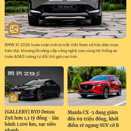
BMW X1 2026 hoàn toàn mới ra mắt Việt Nam sở hữu diện mạo
hiện đại, khoang lái nâng cấp công nghệ cao cùng hệ thống an
toàn ADAS tương tự đổi thủ giá cao hơn.
[GALLERY] BYD Denza
Mazda CX-5 đang giảm
Z9S hơn 1,1 tỷ đồng - lăn
đến 69 triệu đồng, khởi
bánh 1.100 km, sạc siêu
điểm rẻ ngang SUV cỡ B
nhanh