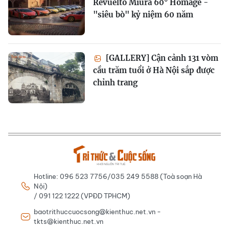
Revuelto Miura 60° Homage -
"siêu bò" kỷ niệm 60 năm
[GALLERY] Cận cảnh 131 vòm
cầu trăm tuổi ở Hà Nội sắp được
chỉnh trang
Hotline: 096 523 7756/035 249 5588 (Toà soạn Hà
Nội)
/ 091 122 1222 (VPĐD TPHCM)
baotrithuccuocsong@kienthuc.net.vn -
tkts@kienthuc.net.vn