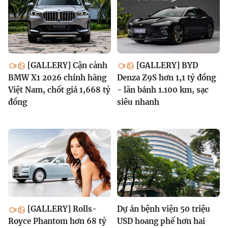
[GALLERY] Cận cảnh
[GALLERY] BYD
BMW X1 2026 chính hãng
Denza Z9S hơn 1,1 tỷ đồng
Việt Nam, chốt giá 1,668 tỷ
- lăn bánh 1.100 km, sạc
đồng
siêu nhanh
[GALLERY] Rolls-
Dự án bệnh viện 50 triệu
Royce Phantom hơn 68 tỷ
USD hoang phế hơn hai