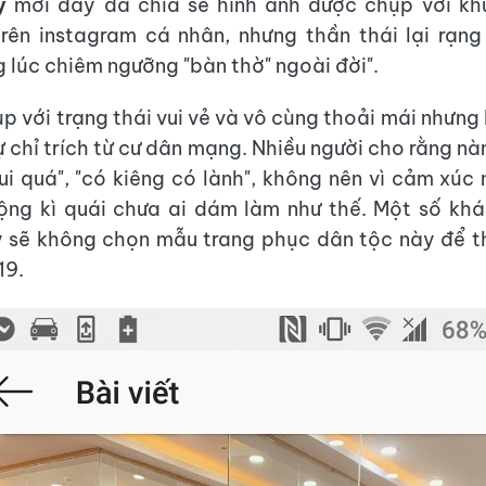
y
mới đây đã chia sẻ hình ảnh được chụp với kh
rên instagram cá nhân, nhưng thần thái lại rạn
g lúc chiêm ngưỡng "bàn thờ" ngoài đời".
p với trạng thái vui vẻ và vô cùng thoải mái nhưn
 chỉ trích từ cư dân mạng. Nhiều người cho rằng nà
ui quá", "có kiêng có lành", không nên vì cảm xúc n
ộng kì quái chưa ai dám làm như thế. Một số kh
 sẽ không chọn mẫu trang phục dân tộc này để t
19.