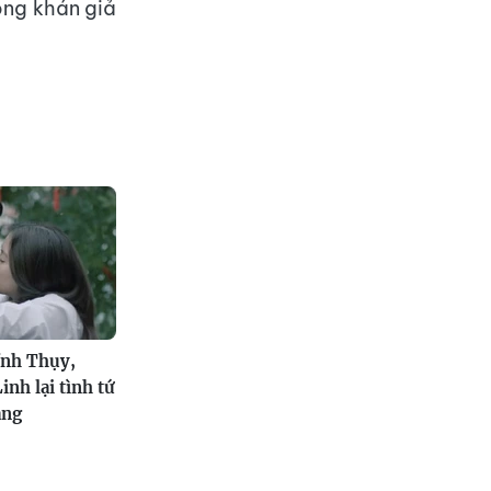
ong khán giả
ĩnh Thụy,
nh lại tình tứ
ăng