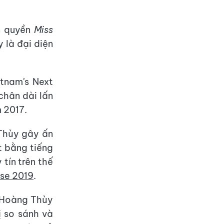
n quyền
Miss
 là đại diện
tnam's Next
chân dài lấn
m 2017.
 Thùy gây ấn
t bằng tiếng
tín trên thế
rse 2019
.
, Hoàng Thùy
ị so sánh và