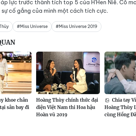
áp lực trước thành tích top 5 của H'Hen Niê. Cô m
n sự cố gắng của mình một cách tích cực.
Thùy
#Miss Universe
#Miss Universe 2019
 QUAN
y khoe chân
Hoàng Thùy chính thức đại
Chia tay V
ại sân bay đi
diện Việt Nam thi Hoa hậu
Hoàng Thùy Li
Hoàn vũ 2019
cùng Hồng Đ