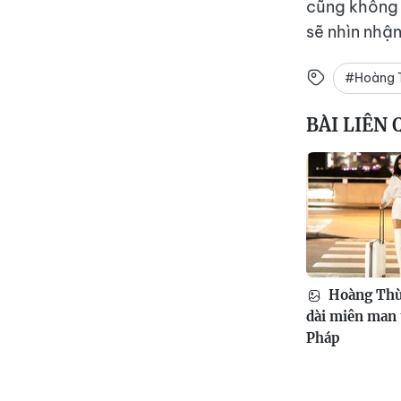
cũng không 
sẽ nhìn nhậ
#Hoàng 
BÀI LIÊN
Hoàng Thù
dài miên man t
Pháp