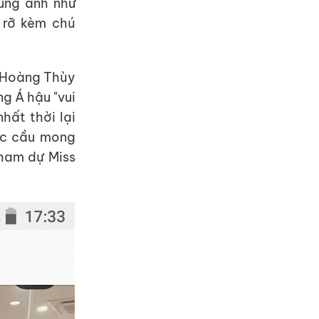
ung ảnh như
g rỡ kèm chú
g Hoàng Thùy
ng Á hậu "vui
hất thời lại
ác cầu mong
ham dự Miss