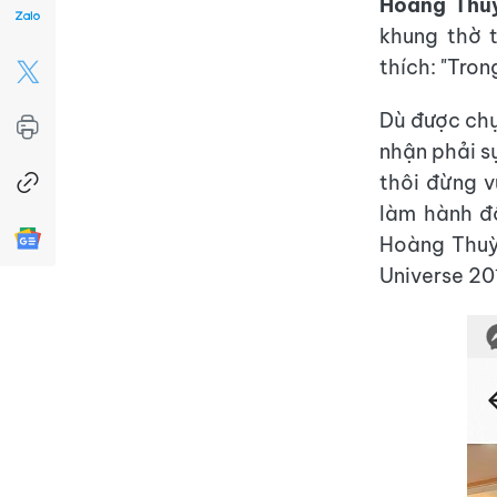
Hoàng Thù
khung thờ t
thích: "Tron
Dù được chụ
nhận phải sự
thôi đừng v
làm hành đ
Hoàng Thuỳ
Universe 20