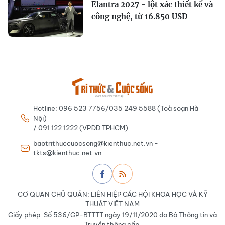
Elantra 2027 - lột xác thiết kế và
công nghệ, từ 16.850 USD
Hotline: 096 523 7756/035 249 5588 (Toà soạn Hà
Nội)
/ 091 122 1222 (VPĐD TPHCM)
baotrithuccuocsong@kienthuc.net.vn -
tkts@kienthuc.net.vn
CƠ QUAN CHỦ QUẢN: LIÊN HIỆP CÁC HỘI KHOA HỌC VÀ KỸ
THUẬT VIỆT NAM
Giấy phép: Số 536/GP-BTTTT ngày 19/11/2020 do Bộ Thông tin và
Truyền thông cấp.