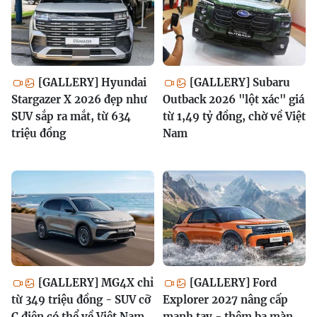
[GALLERY] Hyundai
[GALLERY] Subaru
Stargazer X 2026 đẹp như
Outback 2026 "lột xác" giá
SUV sắp ra mắt, từ 634
từ 1,49 tỷ đồng, chờ về Việt
triệu đồng
Nam
[GALLERY] MG4X chỉ
[GALLERY] Ford
từ 349 triệu đồng - SUV cỡ
Explorer 2027 nâng cấp
C điện có thể về Việt Nam
mạnh tay - thêm ba màn