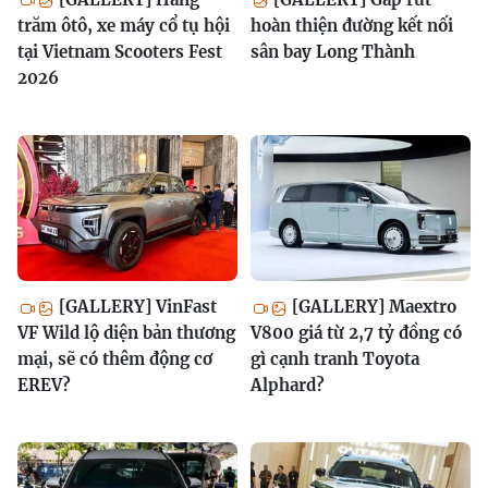
trăm ôtô, xe máy cổ tụ hội
hoàn thiện đường kết nối
tại Vietnam Scooters Fest
sân bay Long Thành
2026
[GALLERY] VinFast
[GALLERY] Maextro
VF Wild lộ diện bản thương
V800 giá từ 2,7 tỷ đồng có
mại, sẽ có thêm động cơ
gì cạnh tranh Toyota
EREV?
Alphard?