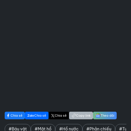
Chia sẻ
Chia sẻ
Chia sẻ
Copy link
Theo dõi
#Báu vật
#Mặt hồ
#Hồ nước
#Phản chiếu
#Tuyệ