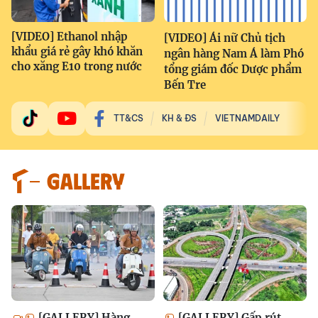
[VIDEO] Ethanol nhập
[VIDEO] Ái nữ Chủ tịch
khẩu giá rẻ gây khó khăn
ngân hàng Nam Á làm Phó
cho xăng E10 trong nước
tổng giám đốc Dược phẩm
Bến Tre
TT&CS
KH & ĐS
VIETNAMDAILY
GALLERY
[GALLERY] Hàng
[GALLERY] Gấp rút