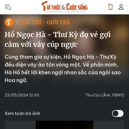
GIẢI TRÍ - GIỚI TRẺ
Hồ Ngọc Hà - Thư Kỳ đọ vẻ gợi
cảm với váy cúp ngực
Cùng tham gia sự kiện, Hồ Ngọc Hà - Thư Kỳ
đều diện váy áo tôn vòng một. Về phần mình,
Hà Hồ hết lời khen ngợi nhan sắc của ngôi sao
Hoa ngữ.
23/05/2024 12:00
Thu Cúc (Ảnh: FBNV)
Xem toàn bộ ảnh