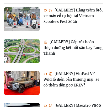
[GALLERY] Hàng trăm ôtô,
xe máy cổ tụ hội tại Vietnam
Scooters Fest 2026
[GALLERY] Gấp rút hoàn
thiện đường kết nối sân bay Long
Thành
[GALLERY] VinFast VF
Wild lộ diện bản thương mại, sẽ
có thêm động cơ EREV?
[GALLERY] Maextro V800