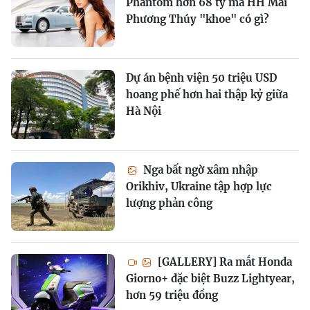
Phantom hơn 68 tỷ mà HH Mai
Phương Thúy "khoe" có gì?
Dự án bệnh viện 50 triệu USD
hoang phế hơn hai thập kỷ giữa
Hà Nội
Nga bất ngờ xâm nhập
Orikhiv, Ukraine tập hợp lực
lượng phản công
[GALLERY] Ra mắt Honda
Giorno+ đặc biệt Buzz Lightyear,
hơn 59 triệu đồng