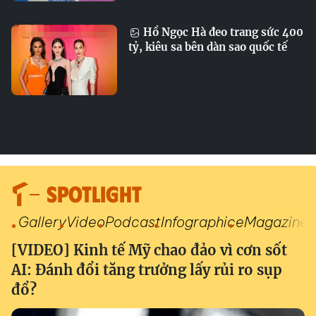
Hồ Ngọc Hà đeo trang sức 400
tỷ, kiêu sa bên dàn sao quốc tế
SPOTLIGHT
Gallery
Video
Podcast
Infographic
eMagazine
[VIDEO] Kinh tế Mỹ chao đảo vì cơn sốt
AI: Đánh đổi tăng trưởng lấy rủi ro sụp
đổ?