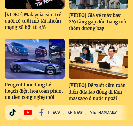
[VIDEO] Malaysia cấm trẻ
[VIDEO] Giá vé máy bay
dưới 16 tuổi mở tài khoản
2/9 tăng gấp đôi, hãng mở
mạng xã hội từ 3/8
thêm đường bay
Peugeot tạm dựng kế
[VIDEO] Đề xuất cấm toàn
hoạch điện hoá toàn phần,
diện đưa lao động đi làm
ưu tiên công nghệ mới
massage ở nước ngoài
TT&CS
KH & ĐS
VIETNAMDAILY