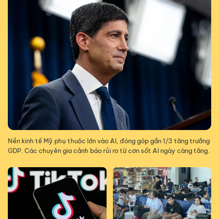
Nền kinh tế Mỹ phụ thuộc lớn vào AI, đóng góp gần 1/3 tăng trưởng
GDP. Các chuyên gia cảnh báo rủi ro từ cơn sốt AI ngày càng tăng.