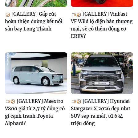
[GALLERY] Gấp rút
[GALLERY] VinFast
hoàn thiện đường kết nối
VF Wild lộ diện bản thương
sân bay Long Thành
mại, sẽ có thêm động cơ
EREV?
[GALLERY] Maextro
[GALLERY] Hyundai
V800 giá từ 2,7 tỷ đồng có
Stargazer X 2026 đẹp như
gì cạnh tranh Toyota
SUV sắp ra mắt, từ 634
Alphard?
triệu đồng