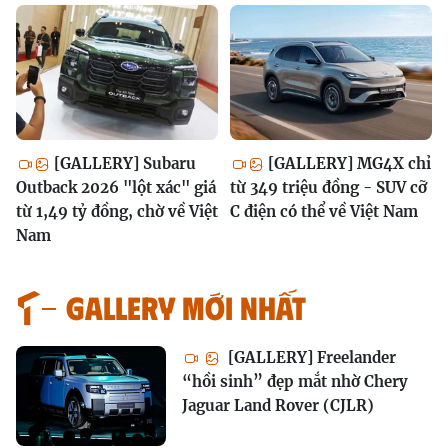
[GALLERY] Subaru
[GALLERY] MG4X chỉ
Outback 2026 "lột xác" giá
từ 349 triệu đồng - SUV cỡ
từ 1,49 tỷ đồng, chờ về Việt
C điện có thể về Việt Nam
Nam
GALLERY MỚI NHẤT
[GALLERY] Freelander
“hồi sinh” đẹp mắt nhờ Chery
Jaguar Land Rover (CJLR)