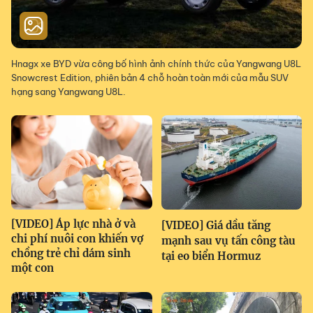
Hnagx xe BYD vừa công bố hình ảnh chính thức của Yangwang U8L
Snowcrest Edition, phiên bản 4 chỗ hoàn toàn mới của mẫu SUV
hạng sang Yangwang U8L.
[VIDEO] Áp lực nhà ở và
[VIDEO] Giá dầu tăng
chi phí nuôi con khiến vợ
mạnh sau vụ tấn công tàu
chồng trẻ chỉ dám sinh
tại eo biển Hormuz
một con