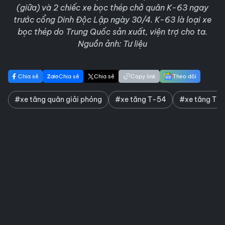
(giữa) và 2 chiếc xe bọc thép chở quân K-63 ngay
trước cổng Dinh Độc Lập ngày 30/4. K-63 là loại xe
bọc thép do Trung Quốc sản xuất, viện trợ cho ta.
Nguồn ảnh: Tư liệu
Chia sẻ
Chia sẻ
Chia sẻ
Copy link
Theo dõi
#xe tăng quân giải phóng
#xe tăng T-54
#xe tăng T-