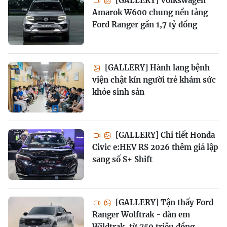
[GALLERY] Volkswagen
Amarok W600 chung nền tảng
Ford Ranger gần 1,7 tỷ đồng
[GALLERY] Hành lang bệnh
viện chật kín người trẻ khám sức
khỏe sinh sản
[GALLERY] Chi tiết Honda
Civic e:HEV RS 2026 thêm giả lập
sang số S+ Shift
[GALLERY] Tận thấy Ford
Ranger Wolftrak - đàn em
Wildtrak, từ 750 triệu đồng