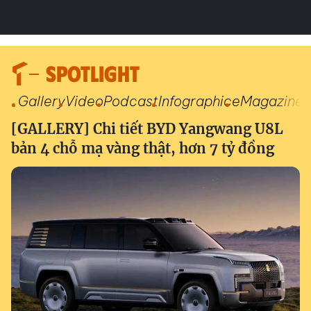
SPOTLIGHT
Gallery
Video
Podcast
Infographic
eMagazine
[GALLERY] Chi tiết BYD Yangwang U8L
bản 4 chỗ mạ vàng thật, hơn 7 tỷ đồng