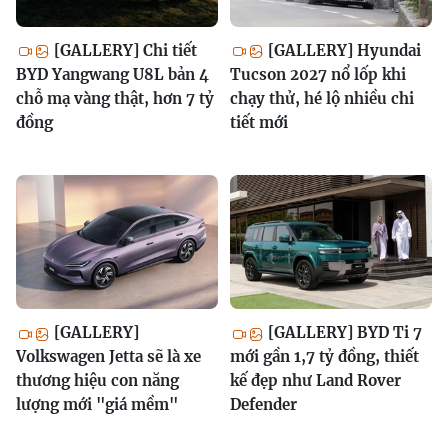
[GALLERY] Chi tiết
[GALLERY] Hyundai
BYD Yangwang U8L bản 4
Tucson 2027 nổ lốp khi
chỗ mạ vàng thật, hơn 7 tỷ
chạy thử, hé lộ nhiều chi
đồng
tiết mới
[GALLERY]
[GALLERY] BYD Ti 7
Volkswagen Jetta sẽ là xe
mới gần 1,7 tỷ đồng, thiết
thương hiệu con năng
kế đẹp như Land Rover
lượng mới "giá mềm"
Defender