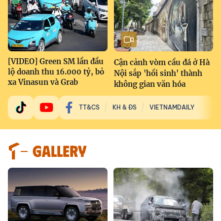
[VIDEO] Green SM lần đầu
Cận cảnh vòm cầu đá ở Hà
lộ doanh thu 16.000 tỷ, bỏ
Nội sắp 'hồi sinh' thành
xa Vinasun và Grab
không gian văn hóa
TT&CS
KH & ĐS
VIETNAMDAILY
GALLERY