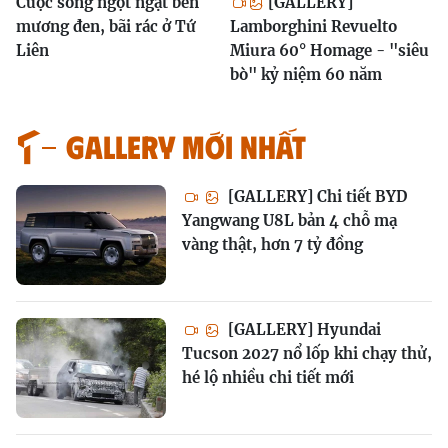
Cuộc sống ngột ngạt bên
[GALLERY]
mương đen, bãi rác ở Tứ
Lamborghini Revuelto
Liên
Miura 60° Homage - "siêu
bò" kỷ niệm 60 năm
GALLERY MỚI NHẤT
[GALLERY] Chi tiết BYD
Yangwang U8L bản 4 chỗ mạ
vàng thật, hơn 7 tỷ đồng
[GALLERY] Hyundai
Tucson 2027 nổ lốp khi chạy thử,
hé lộ nhiều chi tiết mới