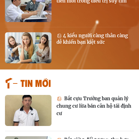
tiến mới trong điều trị suy tim
4 kiểu người càng thân càng
dễ khiến bạn kiệt sức
Tin mới
Bắt cựu Trưởng ban quản lý
chung cư lừa bán căn hộ tái định
cư