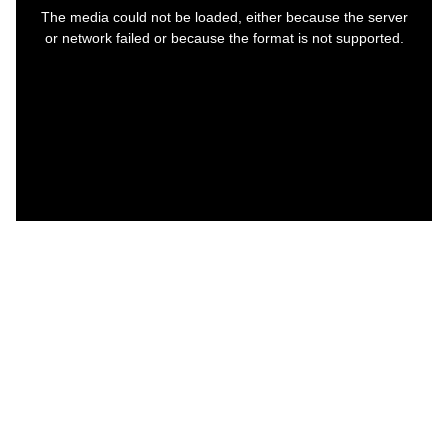
is
a
The media could not be loaded, either because the server
modal
window.
or network failed or because the format is not supported.