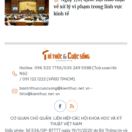
về xử lý vi phạm trong lĩnh vực
kinh tế
Hotline: 096 523 7756/035 249 5588 (Toà soạn Hà
Nội)
/ 091 122 1222 (VPĐD TPHCM)
baotrithuccuocsong@kienthuc.net.vn -
tkts@kienthuc.net.vn
CƠ QUAN CHỦ QUẢN: LIÊN HIỆP CÁC HỘI KHOA HỌC VÀ KỸ
THUẬT VIỆT NAM
Giấy phép: Số 536/GP-BTTTT ngày 19/11/2020 do Bộ Thông tin và