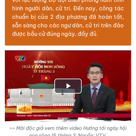
hình người dân, cử tri. Đến nay, công tác
chuẩn bị của 2 địa phương đã hoàn tất,
sẵn sàng cho các ngư dân, cử tri trên đảo
được bầu cử đúng ngày, đầy đủ.
Play
Video
>> Mời độc giả xem thêm video Hướng tới ngày hội
non sông 15 tháng 3. Nguồn: VTV.