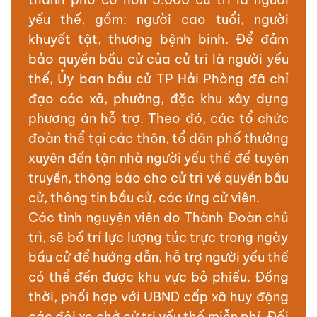
yếu thế, gồm: người cao tuổi, người
khuyết tật, thương bệnh binh. Để đảm
bảo quyền bầu cử của cử tri là người yếu
thế, Ủy ban bầu cử TP Hải Phòng đã chỉ
đạo các xã, phường, đặc khu xây dựng
phương án hỗ trợ. Theo đó, các tổ chức
đoàn thể tại các thôn, tổ dân phố thường
xuyên đến tận nhà người yếu thế để tuyên
truyền, thông báo cho cử tri về quyền bầu
cử, thông tin bầu cử, các ứng cử viên.
Các tình nguyện viên do Thành Đoàn chủ
trì, sẽ bố trí lực lượng túc trực trong ngày
bầu cử để hướng dẫn, hỗ trợ người yếu thế
có thể đến được khu vực bỏ phiếu. Đồng
thời, phối hợp với UBND cấp xã huy động
các đội xe chở cử tri yếu thế miễn phí. Đối