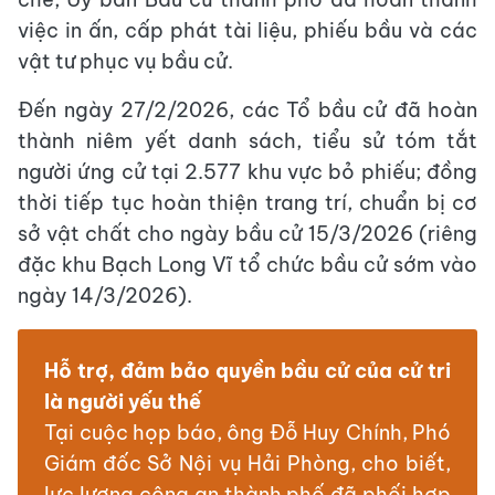
việc in ấn, cấp phát tài liệu, phiếu bầu và các
vật tư phục vụ bầu cử.
Đến ngày 27/2/2026, các Tổ bầu cử đã hoàn
thành niêm yết danh sách, tiểu sử tóm tắt
người ứng cử tại 2.577 khu vực bỏ phiếu; đồng
thời tiếp tục hoàn thiện trang trí, chuẩn bị cơ
sở vật chất cho ngày bầu cử 15/3/2026 (riêng
đặc khu Bạch Long Vĩ tổ chức bầu cử sớm vào
ngày 14/3/2026).
Hỗ trợ, đảm bảo quyền bầu cử của cử tri
là người yếu thế
Tại cuộc họp báo, ông Đỗ Huy Chính, Phó
Giám đốc Sở Nội vụ Hải Phòng, cho biết,
lực lượng công an thành phố đã phối hợp