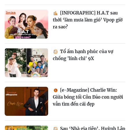
[INFOGRAPHIC] H.A.T sau
thời ‘làm mưa làm gió’ Vpop giờ
ra sao?
Tổ ấm hạnh phúc của vợ
chồng 'lính chì' 9X
[e-Magazine] Charlie Win:
Giữa bóng tối Côn Đảo con người
vẫn tìm đến cái đẹp
Sau ‘Nhà gia tiên’, Huỳnh Lập