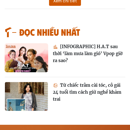
Xem chi tiết
Đọc nhiều nhất
[INFOGRAPHIC] H.A.T sau
thời ‘làm mưa làm gió’ Vpop giờ
ra sao?
Từ chiếc trâm cài tóc, cô gái
24 tuổi tìm cách giữ nghề khảm
trai