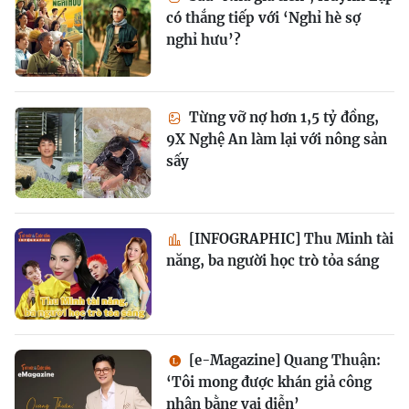
có thắng tiếp với ‘Nghỉ hè sợ
nghỉ hưu’?
Từng vỡ nợ hơn 1,5 tỷ đồng,
9X Nghệ An làm lại với nông sản
sấy
[INFOGRAPHIC] Thu Minh tài
năng, ba người học trò tỏa sáng
[e-Magazine] Quang Thuận:
‘Tôi mong được khán giả công
nhận bằng vai diễn’