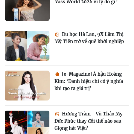
Miss World 2026 vì lý do gì?
Du học Hà Lan, 9X Lâm Thị
Mỹ Tiên trở về quê khởi nghiệp
[e-Magazine] Á hậu Hoàng
Kim: ‘Danh hiệu chỉ có ý nghĩa
khi tạo ra giá trị’
Hương Tràm - Vũ Thảo My -
Đức Phúc thay đổi thế nào sau
Giọng hát Việt?