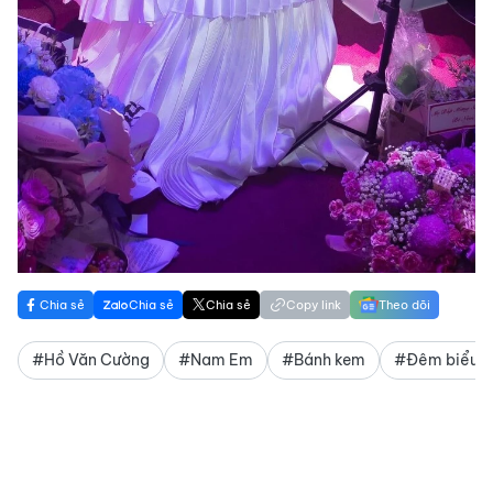
Chia sẻ
Chia sẻ
Chia sẻ
Copy link
Theo dõi
#Hồ Văn Cường
#Nam Em
#Bánh kem
#Đêm biểu d