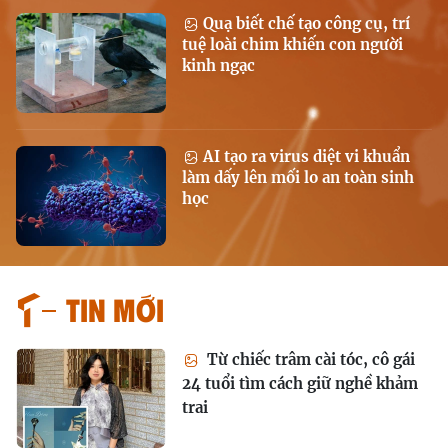
Quạ biết chế tạo công cụ, trí
tuệ loài chim khiến con người
kinh ngạc
AI tạo ra virus diệt vi khuẩn
làm dấy lên mối lo an toàn sinh
học
Tin mới
Từ chiếc trâm cài tóc, cô gái
24 tuổi tìm cách giữ nghề khảm
trai