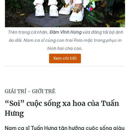
Trên trang cá nhân,
Đàm Vĩnh Hưng
vừa đăng tải bộ ảnh
áo dài. Nam ca sĩ cùng con trai Polo mặc trang phục in
hình hai cha con.
Xem chi tiết
GIẢI TRÍ - GIỚI TRẺ
“Soi” cuộc sống xa hoa của Tuấn
Hưng
Nam ca sĩ Tuấn Hưng tận hưởng cuộc sống giàu