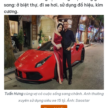
sang: ở biệt thự, đi xe hơi, sử dụng đồ hiệu, kim
cương.
Tuấn Hưng
cùng vợ có cuộc sống sang chảnh. Anh thường
xuyên sử dụng siêu xe 15 tỷ. Ảnh: Saostar