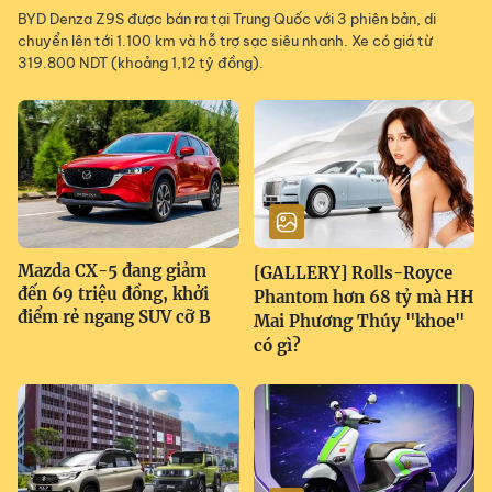
BYD Denza Z9S được bán ra tại Trung Quốc với 3 phiên bản, di
chuyển lên tới 1.100 km và hỗ trợ sạc siêu nhanh. Xe có giá từ
319.800 NDT (khoảng 1,12 tỷ đồng).
Mazda CX-5 đang giảm
[GALLERY] Rolls-Royce
đến 69 triệu đồng, khởi
Phantom hơn 68 tỷ mà HH
điểm rẻ ngang SUV cỡ B
Mai Phương Thúy "khoe"
có gì?