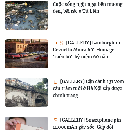
Cuộc sống ngột ngạt bên mương
đen, bãi rác ở Tứ Liên
[GALLERY] Lamborghini
Revuelto Miura 60° Homage -
"siêu bò" kỷ niệm 60 năm
[GALLERY] Cận cảnh 131 vòm
cầu trăm tuổi ở Hà Nội sắp được
chỉnh trang
[GALLERY] Smartphone pin
11.000mAh gây sốc: Gấp đôi