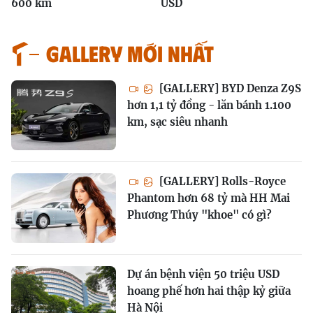
600 km
USD
GALLERY MỚI NHẤT
[GALLERY] BYD Denza Z9S
hơn 1,1 tỷ đồng - lăn bánh 1.100
km, sạc siêu nhanh
[GALLERY] Rolls-Royce
Phantom hơn 68 tỷ mà HH Mai
Phương Thúy "khoe" có gì?
Dự án bệnh viện 50 triệu USD
hoang phế hơn hai thập kỷ giữa
Hà Nội