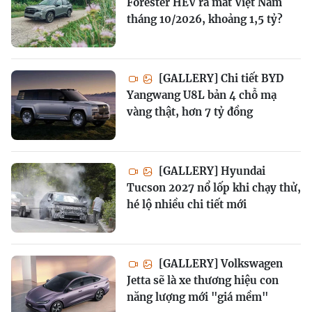
Forester HEV ra mắt Việt Nam
tháng 10/2026, khoảng 1,5 tỷ?
[GALLERY] Chi tiết BYD
Yangwang U8L bản 4 chỗ mạ
vàng thật, hơn 7 tỷ đồng
[GALLERY] Hyundai
Tucson 2027 nổ lốp khi chạy thử,
hé lộ nhiều chi tiết mới
[GALLERY] Volkswagen
Jetta sẽ là xe thương hiệu con
năng lượng mới "giá mềm"