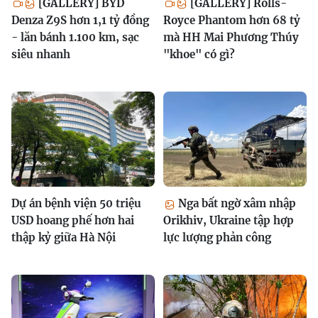
[GALLERY] BYD
[GALLERY] Rolls-
Denza Z9S hơn 1,1 tỷ đồng
Royce Phantom hơn 68 tỷ
- lăn bánh 1.100 km, sạc
mà HH Mai Phương Thúy
siêu nhanh
"khoe" có gì?
Dự án bệnh viện 50 triệu
Nga bất ngờ xâm nhập
USD hoang phế hơn hai
Orikhiv, Ukraine tập hợp
thập kỷ giữa Hà Nội
lực lượng phản công