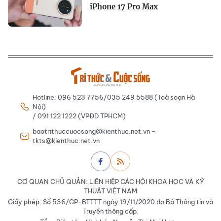
iPhone 17 Pro Max
Hotline: 096 523 7756/035 249 5588 (Toà soạn Hà
Nội)
/ 091 122 1222 (VPĐD TPHCM)
baotrithuccuocsong@kienthuc.net.vn -
tkts@kienthuc.net.vn
CƠ QUAN CHỦ QUẢN: LIÊN HIỆP CÁC HỘI KHOA HỌC VÀ KỸ
THUẬT VIỆT NAM
Giấy phép: Số 536/GP-BTTTT ngày 19/11/2020 do Bộ Thông tin và
Truyền thông cấp.