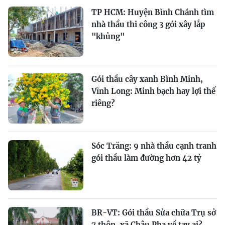
TP HCM: Huyện Bình Chánh tìm
nhà thầu thi công 3 gói xây lắp
"khủng"
Gói thầu cây xanh Bình Minh,
Vĩnh Long: Minh bạch hay lợi thế
riêng?
Sóc Trăng: 9 nhà thầu cạnh tranh
gói thầu làm đường hơn 42 tỷ
BR-VT: Gói thầu Sửa chữa Trụ sở
7 thôn, xã Châu Pha về tay ai?