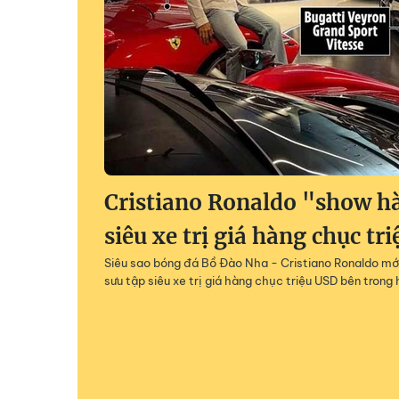
Cristiano Ronaldo "show h
siêu xe trị giá hàng chục tr
Siêu sao bóng đá Bồ Đào Nha - Cristiano Ronaldo mớ
sưu tập siêu xe trị giá hàng chục triệu USD bên tron