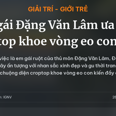
GIẢI TRÍ - GIỚI TRẺ
ái Đặng Văn Lâm ưa
top khoe vòng eo con
việc là em gái ruột của thủ môn Đặng Văn Lâm, 
ây ấn tượng với nhan sắc xinh đẹp và gu thời tran
chuộng diện croptop khoe vòng eo con kiến đầy 
h: IGNV
2