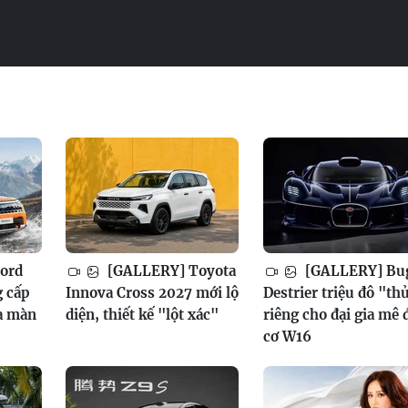
ord
[GALLERY] Toyota
[GALLERY] Bug
g cấp
Innova Cross 2027 mới lộ
Destrier triệu đô "th
a màn
diện, thiết kế "lột xác"
riêng cho đại gia mê
cơ W16