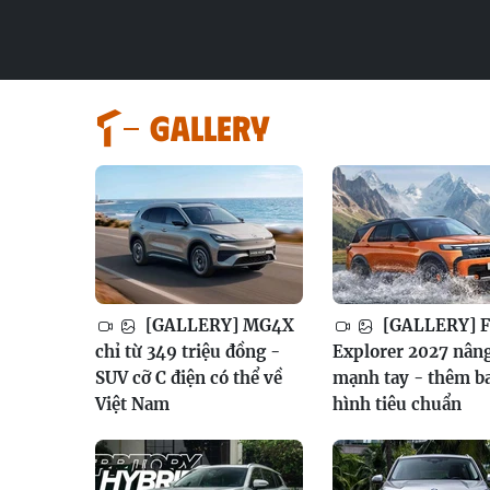
GALLERY
[GALLERY] MG4X
[GALLERY] F
chỉ từ 349 triệu đồng -
Explorer 2027 nân
SUV cỡ C điện có thể về
mạnh tay - thêm b
Việt Nam
hình tiêu chuẩn