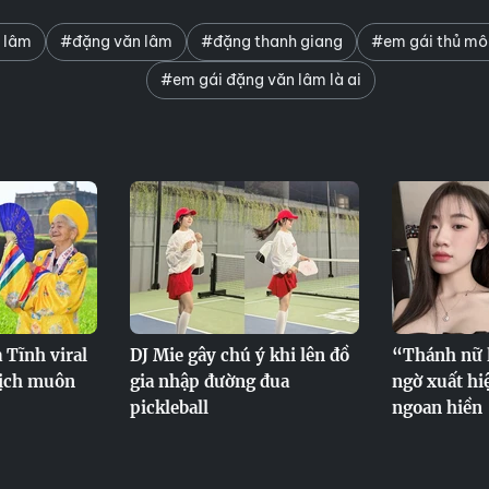
 lâm
#đặng văn lâm
#đặng thanh giang
#em gái thủ mô
#em gái đặng văn lâm là ai
 Tĩnh viral
DJ Mie gây chú ý khi lên đồ
“Thánh nữ 
 lịch muôn
gia nhập đường đua
ngờ xuất hi
pickleball
ngoan hiền