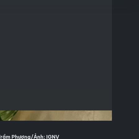
Trầm Phương/Ảnh: IGNV