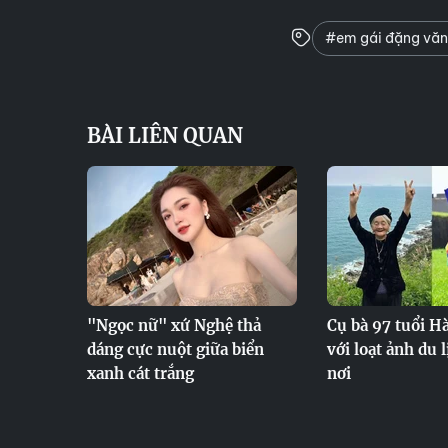
#em gái đặng văn
BÀI LIÊN QUAN
"Ngọc nữ" xứ Nghệ thả
Cụ bà 97 tuổi Hà
dáng cực nuột giữa biển
với loạt ảnh du
xanh cát trắng
nơi