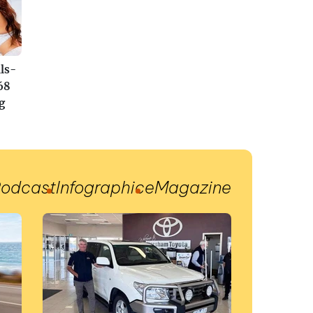
ls-
68
g
odcast
Infographic
eMagazine