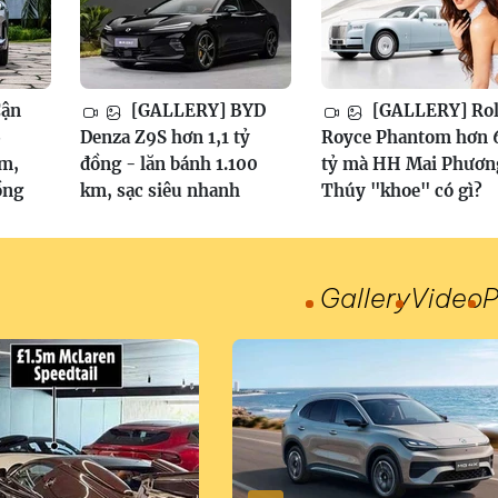
Cận
[GALLERY] BYD
[GALLERY] Rol
6
Denza Z9S hơn 1,1 tỷ
Royce Phantom hơn 
am,
đồng - lăn bánh 1.100
tỷ mà HH Mai Phươn
ồng
km, sạc siêu nhanh
Thúy "khoe" có gì?
Gallery
Video
P