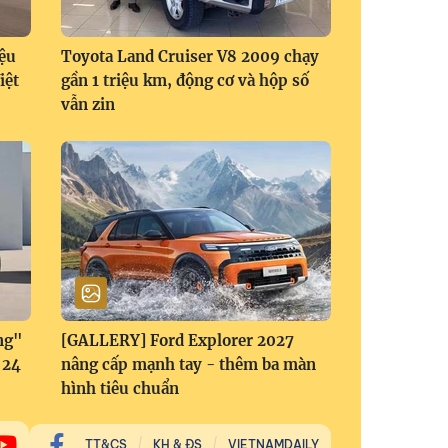
ệu
Toyota Land Cruiser V8 2009 chạy
iệt
gần 1 triệu km, động cơ và hộp số
vẫn zin
ng"
[GALLERY] Ford Explorer 2027
 24
nâng cấp mạnh tay - thêm ba màn
hình tiêu chuẩn
TT&CS
KH & ĐS
VIETNAMDAILY