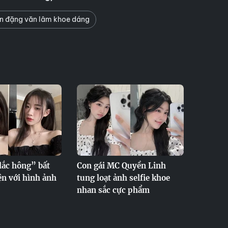
n đặng văn lâm khoe dáng
lắc hông” bất
Con gái MC Quyền Linh
ện với hình ảnh
tung loạt ảnh selfie khoe
nhan sắc cực phẩm