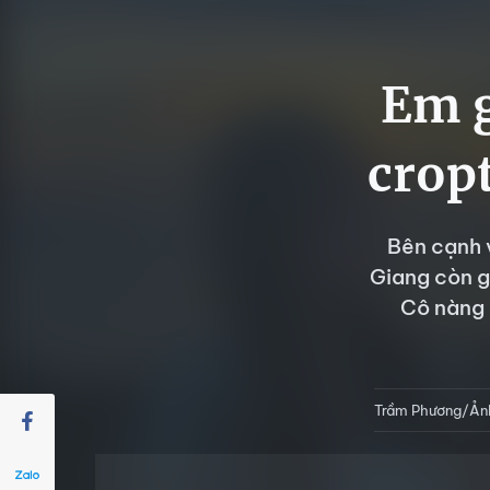
Em g
crop
Bên cạnh 
Giang còn g
Cô nàng 
Trầm Phương/Ản