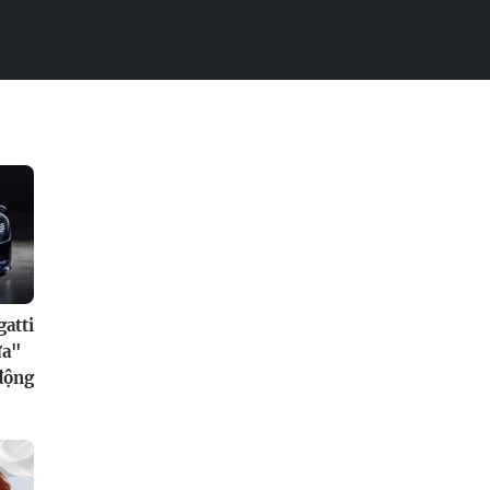
atti
ửa"
 động