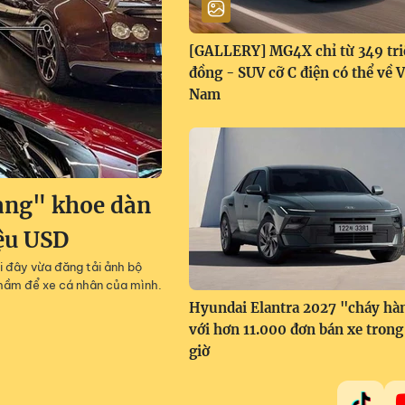
[GALLERY] MG4X chỉ từ 349 tri
đồng - SUV cỡ C điện có thể về V
Nam
àng" khoe dàn
iệu USD
i đây vừa đăng tải ảnh bộ
g hầm để xe cá nhân của mình.
Hyundai Elantra 2027 "cháy hà
với hơn 11.000 đơn bán xe trong
giờ