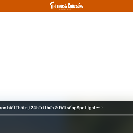
cần biết
Thời sự 24h
Tri thức & Đời sống
Spotlight