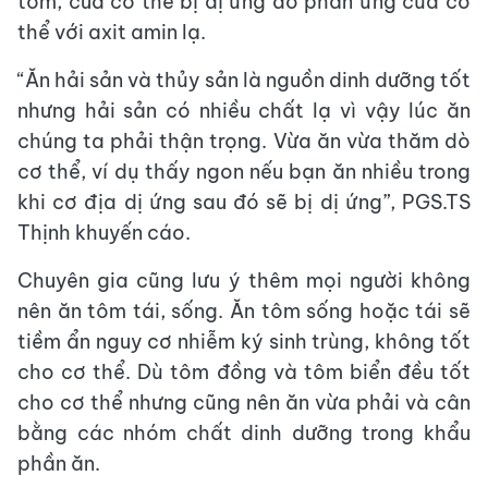
tôm, cua có thể bị dị ứng do phản ứng của cơ
thể với axit amin lạ.
“Ăn hải sản và thủy sản là nguồn dinh dưỡng tốt
nhưng hải sản có nhiều chất lạ vì vậy lúc ăn
chúng ta phải thận trọng. Vừa ăn vừa thăm dò
cơ thể, ví dụ thấy ngon nếu bạn ăn nhiều trong
khi cơ địa dị ứng sau đó sẽ bị dị ứng”, PGS.TS
Thịnh khuyến cáo.
Chuyên gia cũng lưu ý thêm mọi người không
nên ăn tôm tái, sống. Ăn tôm sống hoặc tái sẽ
tiềm ẩn nguy cơ nhiễm ký sinh trùng, không tốt
cho cơ thể. Dù tôm đồng và tôm biển đều tốt
cho cơ thể nhưng cũng nên ăn vừa phải và cân
bằng các nhóm chất dinh dưỡng trong khẩu
phần ăn.