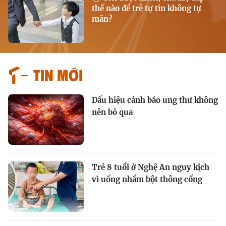
thế nào để trẻ tự tin không tự
mãn?
Tin mới
Dấu hiệu cảnh báo ung thư không
nên bỏ qua
Trẻ 8 tuổi ở Nghệ An nguy kịch
vì uống nhầm bột thông cống