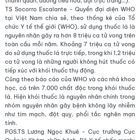
thanh quản, đường tiêu hóa, đại trực tràng…).
TS Socorro Escalante - Quyền đại diện WHO
tại Việt Nam chia sẻ, theo thống kê của Tổ
chức Y tế thế giới (WHO), sử dụng thuốc lá là
nguyên nhân gây ra hơn 8 triệu ca tử vong trên
toàn cầu mỗi năm. Khoảng 7 triệu ca tử vong
do sử dụng thuốc lá trực tiếp, trong khi 1,2 triệu
ca tử vong là những người không hút thuốc có
tiếp xúc với khói thuốc thụ động.
Cũng theo báo cáo của WHO và các nhà khoa
học, có trên 7.000 chất độc trong khói thuốc
lá. Hiện khói thuốc là nguyên nhân chính trong
nhóm nguyên nhân gây bệnh không lây nhiễm
như tim mạch, đột quỵ, phổi tắc nghẽn mạn
tính.
PGS.TS Lương Ngọc Khuê - Cục trưởng Cục