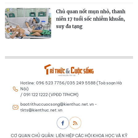
Chủ quan nốt mụn nhỏ, thanh
niên 17 tuổi sốc nhiễm khuẩn,
suy đa tạng
Hotline: 096 523 7756/035 249 5588 (Toà soạn Hà
Nội)
/ 091 122 1222 (VPĐD TPHCM)
baotrithuccuocsong@kienthuc.net.vn -
tkts@kienthuc.net.vn
CƠ QUAN CHỦ QUẢN: LIÊN HIỆP CÁC HỘI KHOA HỌC VÀ KỸ