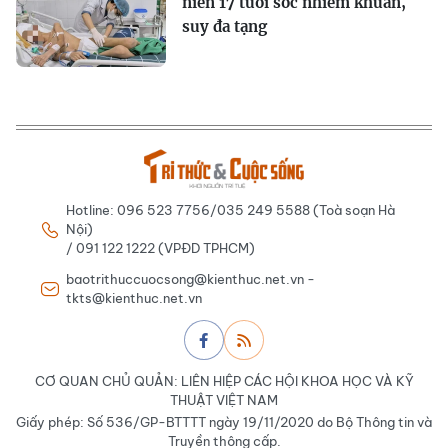
niên 17 tuổi sốc nhiễm khuẩn,
suy đa tạng
Hotline: 096 523 7756/035 249 5588 (Toà soạn Hà
Nội)
/ 091 122 1222 (VPĐD TPHCM)
baotrithuccuocsong@kienthuc.net.vn -
tkts@kienthuc.net.vn
CƠ QUAN CHỦ QUẢN: LIÊN HIỆP CÁC HỘI KHOA HỌC VÀ KỸ
THUẬT VIỆT NAM
Giấy phép: Số 536/GP-BTTTT ngày 19/11/2020 do Bộ Thông tin và
Truyền thông cấp.