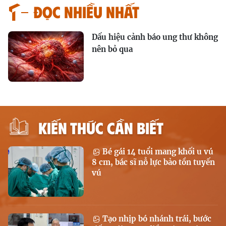
Đọc nhiều nhất
Dấu hiệu cảnh báo ung thư không
nên bỏ qua
KIẾN THỨC CẦN BIẾT
Bé gái 14 tuổi mang khối u vú
8 cm, bác sĩ nỗ lực bảo tồn tuyến
vú
Tạo nhịp bó nhánh trái, bước