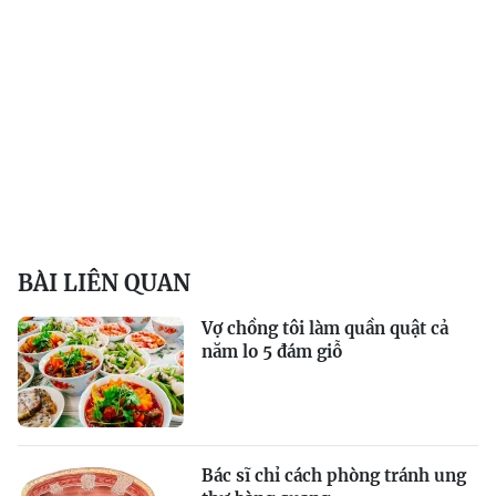
BÀI LIÊN QUAN
Vợ chồng tôi làm quần quật cả
năm lo 5 đám giỗ
Bác sĩ chỉ cách phòng tránh ung