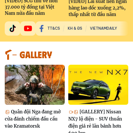
[VIDEO] SCG thu về hơn
[VIDEO] Lãi suất liên ngân
37.000 tỷ đồng tại Việt
hàng lao dốc xuống 2,2%,
Nam nửa đầu năm
thấp nhất từ đầu năm
TT&CS
KH & ĐS
VIETNAMDAILY
GALLERY
Quân đội Nga đang mở
[GALLERY] Nissan
cửa đánh chiếm đầu cầu
NX7 lộ diện - SUV thuần
vào Kramatorsk
điện giá rẻ lăn bánh hơn