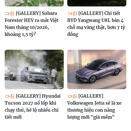
[GALLERY] Subaru
[GALLERY] Chi tiết
Forester HEV ra mắt Việt
BYD Yangwang U8L bản 4
Nam tháng 10/2026,
chỗ mạ vàng thật, hơn 7 tỷ
khoảng 1,5 tỷ?
đồng
[GALLERY] Hyundai
[GALLERY]
Tucson 2027 nổ lốp khi
Volkswagen Jetta sẽ là xe
chạy thử, hé lộ nhiều chi
thương hiệu con năng
tiết mới
lượng mới "giá mềm"