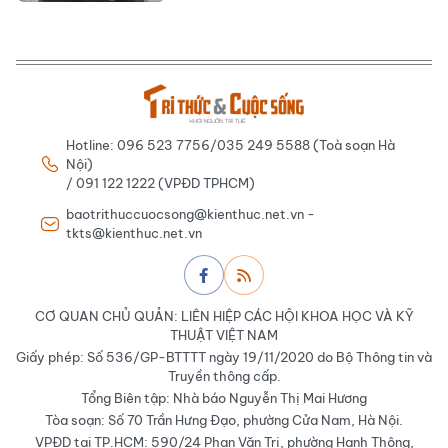
Hotline: 096 523 7756/035 249 5588 (Toà soạn Hà
Nội)
/ 091 122 1222 (VPĐD TPHCM)
baotrithuccuocsong@kienthuc.net.vn -
tkts@kienthuc.net.vn
CƠ QUAN CHỦ QUẢN: LIÊN HIỆP CÁC HỘI KHOA HỌC VÀ KỸ
THUẬT VIỆT NAM
Giấy phép: Số 536/GP-BTTTT ngày 19/11/2020 do Bộ Thông tin và
Truyền thông cấp.
Tổng Biên tập: Nhà báo Nguyễn Thị Mai Hương
Tòa soạn: Số 70 Trần Hưng Đạo, phường Cửa Nam, Hà Nội.
VPĐD tại TP.HCM: 590/24 Phan Văn Trị, phường Hạnh Thông,