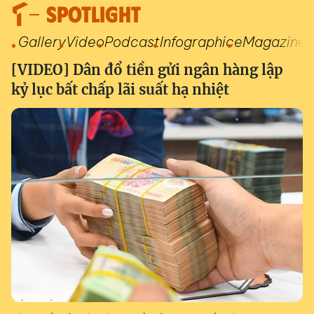
SPOTLIGHT
Gallery
Video
Podcast
Infographic
eMagazine
[VIDEO] Dân đổ tiền gửi ngân hàng lập
kỷ lục bất chấp lãi suất hạ nhiệt