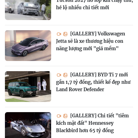
Tucson 2027 nổ lốp khi chạy thử,
hé lộ nhiều chi tiết mới
[GALLERY] Volkswagen
Jetta sẽ là xe thương hiệu con
năng lượng mới "giá mềm"
[GALLERY] BYD Ti 7 mới
gần 1,7 tỷ đồng, thiết kế đẹp như
Land Rover Defender
[GALLERY] Chi tiết "tiêm
kích mặt đất" Hennessey
Blackbird hơn 65 tỷ đồng