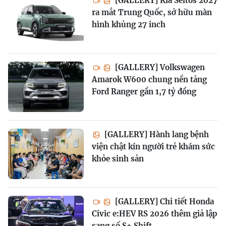
[GALLERY] Kia Seltos 2027
ra mắt Trung Quốc, sở hữu màn
hình khủng 27 inch
[GALLERY] Volkswagen
Amarok W600 chung nền tảng
Ford Ranger gần 1,7 tỷ đồng
[GALLERY] Hành lang bệnh
viện chật kín người trẻ khám sức
khỏe sinh sản
[GALLERY] Chi tiết Honda
Civic e:HEV RS 2026 thêm giả lập
sang số S+ Shift