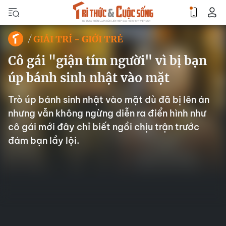
GIẢI TRÍ - GIỚI TRẺ
Cô gái "giận tím người" vì bị bạn
úp bánh sinh nhật vào mặt
Trò úp bánh sinh nhật vào mặt dù đã bị lên án
nhưng vẫn không ngừng diễn ra điển hình như
cô gái mới đây chỉ biết ngồi chịu trận trước
đám bạn lầy lội.