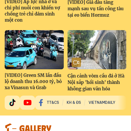
[VIDEO] Áp lực nhà ở và
[VIDEO] Giá dầu tăng
chi phí nuôi con khiến vợ
mạnh sau vụ tấn công tàu
chồng trẻ chỉ dám sinh
tại eo biển Hormuz
một con
[VIDEO] Green SM lần đầu
Cận cảnh vòm cầu đá ở Hà
lộ doanh thu 16.000 tỷ, bỏ
Nội sắp 'hồi sinh' thành
xa Vinasun và Grab
không gian văn hóa
TT&CS
KH & ĐS
VIETNAMDAILY
GALLERY