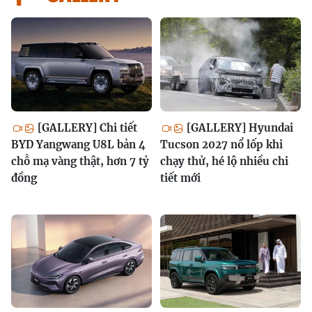
[GALLERY] Chi tiết
[GALLERY] Hyundai
BYD Yangwang U8L bản 4
Tucson 2027 nổ lốp khi
chỗ mạ vàng thật, hơn 7 tỷ
chạy thử, hé lộ nhiều chi
đồng
tiết mới