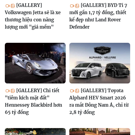
[GALLERY]
[GALLERY] BYD Ti 7
Volkswagen Jetta sẽ là xe
mới gần 1,7 tỷ đồng, thiết
thương hiệu con năng
kế đẹp như Land Rover
lượng mới "giá mềm"
Defender
[GALLERY] Chi tiết
[GALLERY] Toyota
"tiêm kích mặt đất"
Alphard HEV Smart 2026
Hennessey Blackbird hơn
ra mắt Đông Nam Á, chỉ từ
65 tỷ đồng
2,8 tỷ đồng