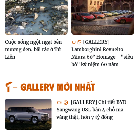
Cuộc sống ngột ngạt bên
[GALLERY]
mương đen, bãi rác ở Tứ
Lamborghini Revuelto
Liên
Miura 60° Homage - "siêu
bò" kỷ niệm 60 năm
GALLERY MỚI NHẤT
[GALLERY] Chi tiết BYD
Yangwang U8L bản 4 chỗ mạ
vàng thật, hơn 7 tỷ đồng