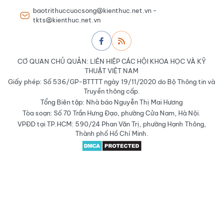
baotrithuccuocsong@kienthuc.net.vn -
tkts@kienthuc.net.vn
CƠ QUAN CHỦ QUẢN: LIÊN HIỆP CÁC HỘI KHOA HỌC VÀ KỸ
THUẬT VIỆT NAM
Giấy phép: Số 536/GP-BTTTT ngày 19/11/2020 do Bộ Thông tin và
Truyền thông cấp.
Tổng Biên tập: Nhà báo Nguyễn Thị Mai Hương
Tòa soạn: Số 70 Trần Hưng Đạo, phường Cửa Nam, Hà Nội.
VPĐD tại TP.HCM: 590/24 Phan Văn Trị, phường Hạnh Thông,
Thành phố Hồ Chí Minh.