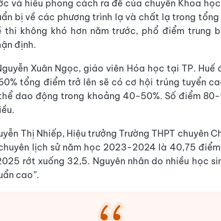
ước và hiểu phong cách ra đề của chuyên Khoa học 
uẩn bị về các phương trình lạ và chất lạ trong tổng
ề thi không khó hơn năm trước, phổ điểm trung b
hận định.
guyễn Xuân Ngọc, giáo viên Hóa học tại TP. Huế đ
 60% tổng điểm trở lên sẽ có cơ hội trúng tuyển c
 thể dao động trong khoảng 40-50%. Số điểm 80-
iều.
yễn Thị Nhiếp, Hiệu trưởng Trường THPT chuyên C
chuyên lịch sử năm học 2023-2024 là 40,75 điểm
25 rớt xuống 32,5. Nguyên nhân do nhiều học si
uẩn cao”.