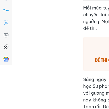
Mỗi mùa tuy
chuyên lại
ngưởng. Một
đề thi.
Đề thi
Sáng ngày 4
học Sư phạm 
với gương m
nay không c
Toán rồi. Đ