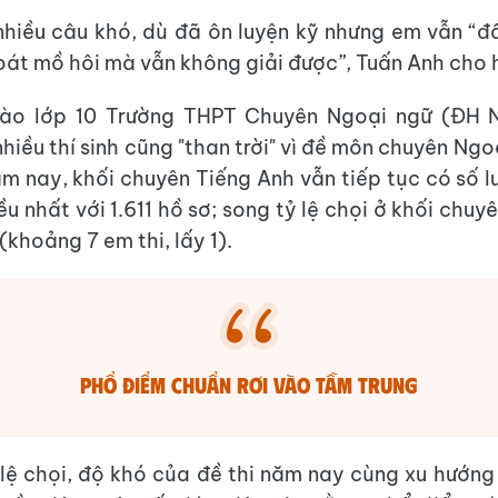
nhiều câu khó, dù đã ôn luyện kỹ nhưng em vẫn “đầ
oát mồ hôi mà vẫn không giải được”, Tuấn Anh cho 
 vào lớp 10 Trường THPT Chuyên Ngoại ngữ (ĐH 
iều thí sinh cũng "than trời" vì đề môn chuyên Ngo
m nay, khối chuyên Tiếng Anh vẫn tiếp tục có số lư
u nhất với 1.611 hồ sơ; song tỷ lệ chọi ở khối chu
(khoảng 7 em thi, lấy 1).
Phổ điểm chuẩn rơi vào tầm trung
 lệ chọi, độ khó của đề thi năm nay cùng xu hướn