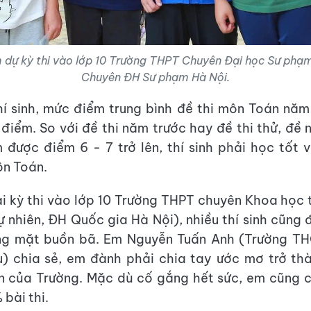
m dự kỳ thi vào lớp 10 Trường THPT Chuyên Đại học Sư phạm
Chuyên ĐH Sư phạm Hà Nội.
í sinh, mức điểm trung bình đề thi môn Toán năm
điểm. So với đề thi năm trước hay đề thi thử, đề
 được điểm 6 - 7 trở lên, thí sinh phải học tốt 
ôn Toán.
ại kỳ thi vào lớp 10 Trường THPT chuyên Khoa học 
 nhiên, ĐH Quốc gia Hà Nội), nhiều thí sinh cũng 
ơng mặt buồn bã. Em Nguyễn Tuấn Anh (Trường T
) chia sẻ, em đành phải chia tay ước mơ trở th
n của Trường. Mặc dù cố gắng hết sức, em cũng c
bài thi.