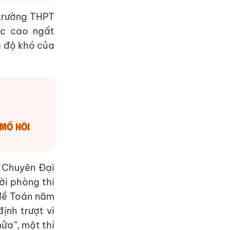
 trường THPT
ức cao ngất
à độ khó của
 mồ hôi
T Chuyên Đại
rời phòng thi
 đề Toán năm
ịnh trượt vì
ửa”, một thí