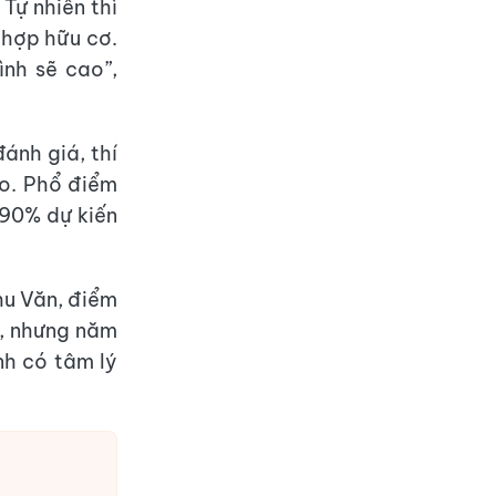
Tự nhiên thì
 hợp hữu cơ.
ình sẽ cao”,
ánh giá, thí
ao. Phổ điểm
90% dự kiến
hu Văn, điểm
, nhưng năm
nh có tâm lý