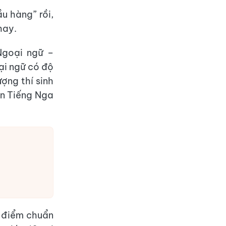
u hàng” rồi,
hay.
Ngoại ngữ –
ại ngữ có độ
ợng thí sinh
yên Tiếng Nga
g điểm chuẩn