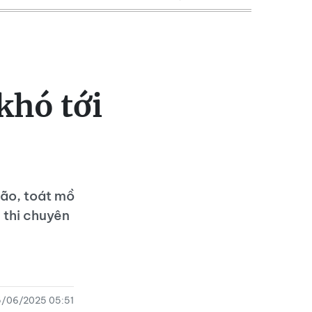
 khó tới
não, toát mồ
 thi chuyên
/06/2025 05:51