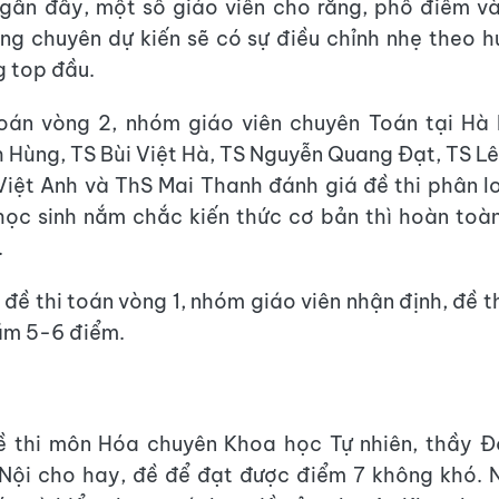
ần đây, một số giáo viên cho rằng, phổ điểm và
ng chuyên dự kiến sẽ có sự điều chỉnh nhẹ theo 
 top đầu.
Toán vòng 2, nhóm giáo viên chuyên Toán tại Hà
 Hùng, TS Bùi Việt Hà, TS Nguyễn Quang Đạt, TS L
iệt Anh và ThS Mai Thanh đánh giá đề thi phân l
 học sinh nắm chắc kiến thức cơ bản thì hoàn toà
.
đề thi toán vòng 1, nhóm giáo viên nhận định, đề t
tầm 5-6 điểm.
ề thi môn Hóa chuyên Khoa học Tự nhiên, thầy Đỗ
 Nội cho hay, đề để đạt được điểm 7 không khó. 