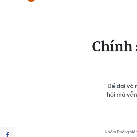
Chính s
“Đề dài và 
hôi mà vẫn
Nhóm Phóng viê