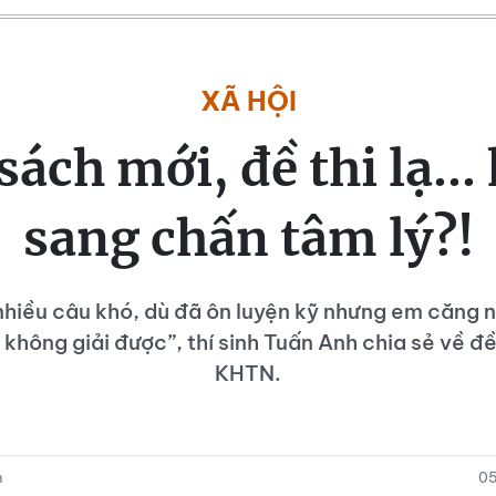
XÃ HỘI
ách mới, đề thi lạ...
sang chấn tâm lý?!
nhiều câu khó, dù đã ôn luyện kỹ nhưng em căng 
 không giải được”, thí sinh Tuấn Anh chia sẻ về đề
KHTN.
n
05