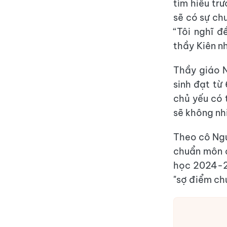
tìm hiểu tr
sẽ có sự ch
“Tôi nghĩ đ
thầy Kiên n
Thầy giáo N
sinh đạt từ
chủ yếu có
sẽ không nh
Theo cô Ngu
chuẩn môn 
học 2024-20
"sợ điểm ch