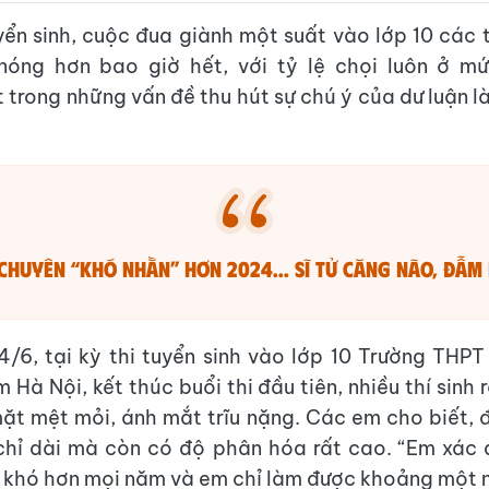
ển sinh, cuộc đua giành một suất vào lớp 10 các
 nóng hơn bao giờ hết, với tỷ lệ chọi luôn ở m
 trong những vấn đề thu hút sự chú ý của dư luận l
 chuyên “khó nhằn” hơn 2024... sĩ tử căng não, đẫm
/6, tại kỳ thi tuyển sinh vào lớp 10 Trường THP
Hà Nội, kết thúc buổi thi đầu tiên, nhiều thí sinh 
ặt mệt mỏi, ánh mắt trĩu nặng. Các em cho biết,
hỉ dài mà còn có độ phân hóa rất cao. “Em xác đ
ề khó hơn mọi năm và em chỉ làm được khoảng một n