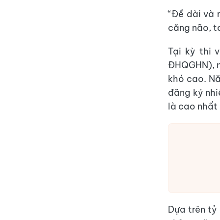
“Đề dài và 
căng não, t
Tại kỳ thi
ĐHQGHN), nh
khó cao. Nă
đăng ký nhiề
là cao nhất 
Dựa trên tỷ