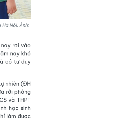
 Hà Nội. Ảnh:
 nay rơi vào
 năm nay khó
và có tư duy
tự nhiên (ĐH
đã rời phòng
HCS và THPT
ành học sinh
hỉ làm được