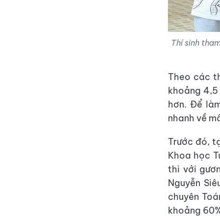
Thí sinh tha
Theo các th
khoảng 4,5 
hơn. Để làm
nhanh về m
Trước đó, t
Khoa học Tự
thi với gư
Nguyễn Siêu
chuyên Toá
khoảng 60% 