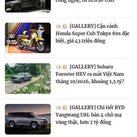
công nghệ, từ 16.850 USD
[GALLERY] Cận cảnh
Honda Super Cub Tokyo 80s đặc
biệt, giá 43 triệu đồng
[GALLERY] Subaru
Forester HEV ra mắt Việt Nam
tháng 10/2026, khoảng 1,5 tỷ?
[GALLERY] Chi tiết BYD
Yangwang U8L bản 4 chỗ mạ
vàng thật, hơn 7 tỷ đồng