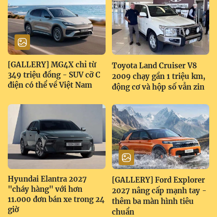
[GALLERY] MG4X chỉ từ
Toyota Land Cruiser V8
349 triệu đồng - SUV cỡ C
2009 chạy gần 1 triệu km,
điện có thể về Việt Nam
động cơ và hộp số vẫn zin
Hyundai Elantra 2027
[GALLERY] Ford Explorer
"cháy hàng" với hơn
2027 nâng cấp mạnh tay -
11.000 đơn bán xe trong 24
thêm ba màn hình tiêu
giờ
chuẩn