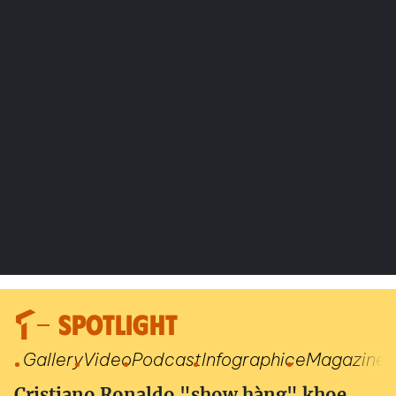
SPOTLIGHT
Gallery
Video
Podcast
Infographic
eMagazine
Cristiano Ronaldo "show hàng" khoe