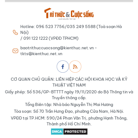
Hotline: 096 523 7756/035 249 5588 (Toà soạn Hà
Nội)
/ 091 122 1222 (VPĐD TPHCM)
baotrithuccuocsong@kienthuc.net.vn -
tkts@kienthuc.net.vn
CƠ QUAN CHỦ QUẢN: LIÊN HIỆP CÁC HỘI KHOA HỌC VÀ KỸ
THUẬT VIỆT NAM
Giấy phép: Số 536/GP-BTTTT ngày 19/11/2020 do Bộ Thông tin và
Truyền thông cấp.
Tổng Biên tập: Nhà báo Nguyễn Thị Mai Hương
Tòa soạn: Số 70 Trần Hưng Đạo, phường Cửa Nam, Hà Nội.
VPĐD tại TP.HCM: 590/24 Phan Văn Trị, phường Hạnh Thông,
Thành phố Hồ Chí Minh.