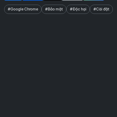
#Google Chrome
#Bảo mật
#Độc hại
#Cài đặt