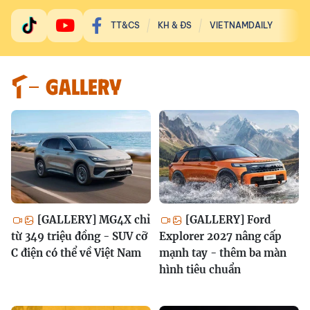
TT&CS
KH & ĐS
VIETNAMDAILY
GALLERY
[GALLERY] MG4X chỉ
[GALLERY] Ford
từ 349 triệu đồng - SUV cỡ
Explorer 2027 nâng cấp
C điện có thể về Việt Nam
mạnh tay - thêm ba màn
hình tiêu chuẩn