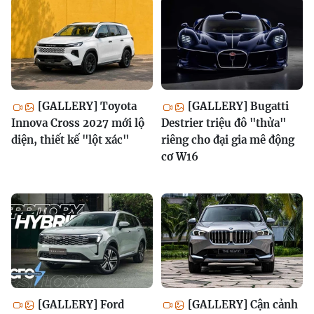
[GALLERY] Toyota
[GALLERY] Bugatti
Innova Cross 2027 mới lộ
Destrier triệu đô "thửa"
diện, thiết kế "lột xác"
riêng cho đại gia mê động
cơ W16
[GALLERY] Ford
[GALLERY] Cận cảnh