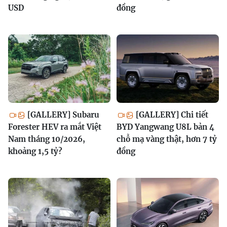
USD
đồng
[GALLERY] Subaru
[GALLERY] Chi tiết
Forester HEV ra mắt Việt
BYD Yangwang U8L bản 4
Nam tháng 10/2026,
chỗ mạ vàng thật, hơn 7 tỷ
khoảng 1,5 tỷ?
đồng