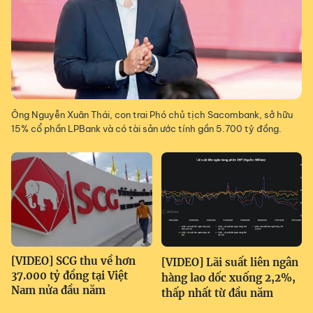
Ông Nguyễn Xuân Thái, con trai Phó chủ tịch Sacombank, sở hữu
15% cổ phần LPBank và có tài sản ước tính gần 5.700 tỷ đồng.
[VIDEO] SCG thu về hơn
[VIDEO] Lãi suất liên ngân
37.000 tỷ đồng tại Việt
hàng lao dốc xuống 2,2%,
Nam nửa đầu năm
thấp nhất từ đầu năm