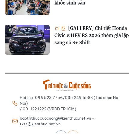
khỏe sinh sản
[GALLERY] Chi tiết Honda
Civic e:HEV RS 2026 thêm giả lập
sang số S+ Shift
Hotline: 096 523 7756/035 249 5588 (Toà soạn Hà
Nội)
/ 091 122 1222 (VPĐD TPHCM)
baotrithuccuocsong@kienthuc.net.vn -
tkts@kienthuc.net.vn