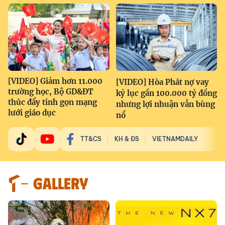
[VIDEO] Giảm hơn 11.000
[VIDEO] Hòa Phát nợ vay
trường học, Bộ GD&ĐT
kỷ lục gần 100.000 tỷ đồng
thúc đẩy tinh gọn mạng
nhưng lợi nhuận vẫn bùng
lưới giáo dục
nổ
TT&CS
KH & ĐS
VIETNAMDAILY
GALLERY