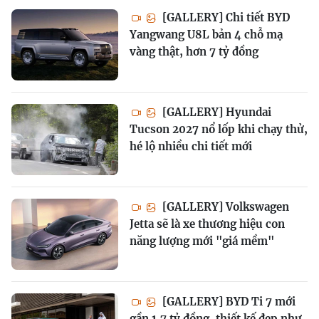
[GALLERY] Chi tiết BYD
Yangwang U8L bản 4 chỗ mạ
vàng thật, hơn 7 tỷ đồng
[GALLERY] Hyundai
Tucson 2027 nổ lốp khi chạy thử,
hé lộ nhiều chi tiết mới
[GALLERY] Volkswagen
Jetta sẽ là xe thương hiệu con
năng lượng mới "giá mềm"
[GALLERY] BYD Ti 7 mới
gần 1,7 tỷ đồng, thiết kế đẹp như