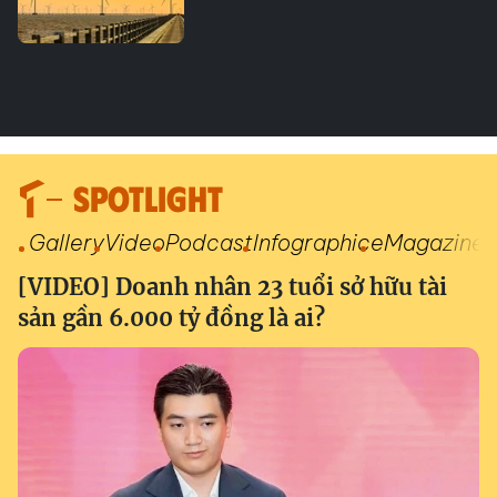
SPOTLIGHT
Gallery
Video
Podcast
Infographic
eMagazine
[VIDEO] Doanh nhân 23 tuổi sở hữu tài
sản gần 6.000 tỷ đồng là ai?