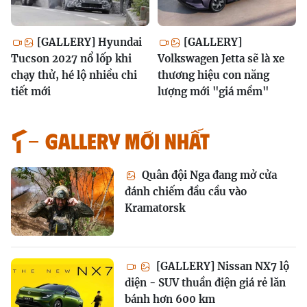
[GALLERY] Hyundai
[GALLERY]
Tucson 2027 nổ lốp khi
Volkswagen Jetta sẽ là xe
chạy thử, hé lộ nhiều chi
thương hiệu con năng
tiết mới
lượng mới "giá mềm"
GALLERY MỚI NHẤT
Quân đội Nga đang mở cửa
đánh chiếm đầu cầu vào
Kramatorsk
[GALLERY] Nissan NX7 lộ
diện - SUV thuần điện giá rẻ lăn
bánh hơn 600 km