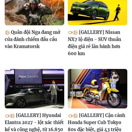
Quân đội Nga đang mở
[GALLERY] Nissan
cửa đánh chiếm đầu cầu
NX7 lộ diện - SUV thuần
vào Kramatorsk
điện giá rẻ lăn bánh hơn
600 km
[GALLERY] Hyundai
[GALLERY] Cận cảnh
Elantra 2027 - lột xác thiết
Honda Super Cub Tokyo
kế và công nghệ, từ 16.850
80s đặc biệt, giá 43 triệu