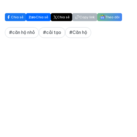
Chia sẻ
Chia sẻ
Chia sẻ
Copy link
Theo dõi
#căn hộ nhỏ
#cải tạo
#Căn hộ