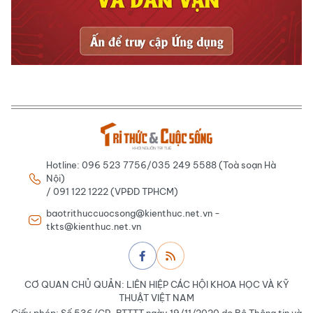
Hotline: 096 523 7756/035 249 5588 (Toà soạn Hà
Nội)
/ 091 122 1222 (VPĐD TPHCM)
baotrithuccuocsong@kienthuc.net.vn -
tkts@kienthuc.net.vn
CƠ QUAN CHỦ QUẢN: LIÊN HIỆP CÁC HỘI KHOA HỌC VÀ KỸ
THUẬT VIỆT NAM